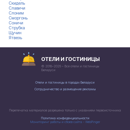
Скидель
Славичи
Слоним
Сморгонь
Соничи
Струбка
Щучин
Ятвезь
ОТЕЛИ И ГОСТИНИЦЫ
© 2018–2026 – Все отели и гостиницы
Беларуси
Отели и гостиницы в городах Беларуси
Сотрудничество и размещение рекламы
Перепечатка материалов разрешена только с указанием первоисточника
Политика конфиденциальности
Мониторинг работы и сбоев сайта - WebPinger