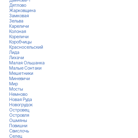
Дятлово
Жарковщина
Замковая
Зельва
Кареличи
Колоная
Кореличи
Коробчицы
Красносельский
Лида
Лихачи
Малая Ольшанка
Малые Сонтаки
Мешетники
Миневичи
Мир
Мосты
Немново
Новая Руда
Новогрудок
Островец
Островля
Ошмяны
Повишни
Свислочь
Селец