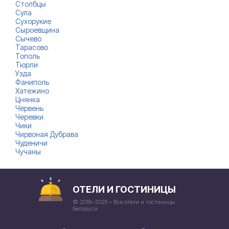
Столбцы
Сула
Сухорукие
Сыроевщина
Сычево
Тарасово
Тополь
Тюрли
Узда
Фаниполь
Хатежино
Цнянка
Червень
Черевки
Чики
Чирвоная Дубрава
Чуденичи
Чучаны
ОТЕЛИ И ГОСТИНИЦЫ
© 2018–2026 – Все отели и гостиницы
Беларуси