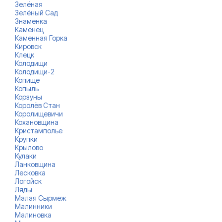
Зелёная
Зелёный Сад
Знаменка
Каменец
Каменная Горка
Кировск
Клецк
Колодищи
Колодищи-2
Копище
Копыль
Корзуны
Королёв Стан
Королищевичи
Кохановщина
Кристамполье
Крупки
Крылово
Кулаки
Ланковщина
Лесковка
Логойск
Ляды
Малая Сырмеж
Малинники
Малиновка