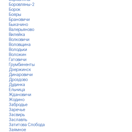
Боровляны-2
Борок
Бояры
Брановичи
Быкачино
Валерьяново
Вилейка
Волковичи
Воловщина
Володьки
Воложин
Гатовичи
Грумбиненты
Дзержинск
Динаровичи
Дроздово
Дудинка
Ельница
Ждановичи
Жодино
Забродье
Заречье
Засвирь
Заславль
Затитова Слобода
Заямное