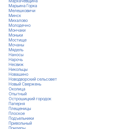
Мархачевщина
Марьина Горка
Мелешковичи
Минск
Михалово
Молодечно
Мончаки
Моньки
Мостище
Мочаны
Мядель
Наносы
Нарочь
Несвиж
Никольцы
Новашино
Новодворский сельсовет
Новый Свержень
Околица
Опытный
Острошицкий городок
Паперня
Плещеницы
Плоское
Подъельники
Привольный
Прилепы