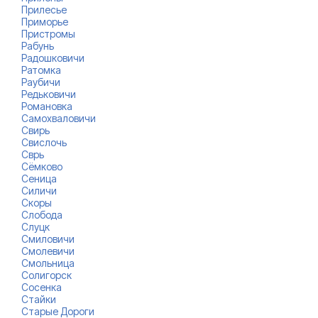
Прилесье
Приморье
Пристромы
Рабунь
Радошковичи
Ратомка
Раубичи
Редьковичи
Романовка
Самохваловичи
Свирь
Свислочь
Сврь
Сёмково
Сеница
Силичи
Скоры
Слобода
Слуцк
Смиловичи
Смолевичи
Смольница
Солигорск
Сосенка
Стайки
Старые Дороги