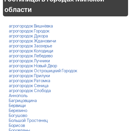
области
агрогородок Вишнёвка
агрогородок Городок
агрогородок Дукора
агрогородок Ждановичи
агрогородок Заозерье
агрогородок Колодищи
агрогородок Лебедево
агрогородок Лучники
агрогородок Новый Двор
агрогородок Острошицкий Городок
агрогородок Прилуки
агрогородок Ратомка
агрогородок Сеница
агрогородок Слобода
Аннополь
Багрицовщина
Бервищи
Березино
Богушово
Большой Тростенец
Борисов
Боровляны