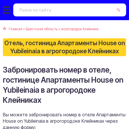
Главная
»
Брестская область
»
агрогородок Клейники
Отель, гостиница Апартаменты House on
Yubileinaia в агрогородоке Клейниках
Забронировать номер в отеле,
гостинице Апартаменты House on
Yubileinaia в агрогородоке
Клейниках
Вы можете забронировать номер в отеле Апартаменты
House on Yubileinaia в агрогородоке Клейниках через
данную форму: