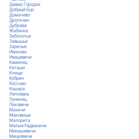
Давид-Городок
Добрый Бор
Домачево
Дрогичин
Дубрава
Жабинка
Заболотье
Завышье
Заречье
Иваново
Ивацевичи
Каменец
Каташи
Клещи
Кобрин
Коссово
Кошара
Леплёвка
Лунинец
Ляховичи
Мазичи
Маковище
Малорита
Малые Радваничи
Микашевичи
Мицкевичи