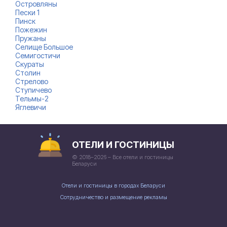
Островляны
Пески 1
Пинск
Пожежин
Пружаны
Селище Большое
Семигостичи
Скураты
Столин
Стрелово
Ступичево
Тельмы-2
Яглевичи
ОТЕЛИ И ГОСТИНИЦЫ
© 2018–2026 – Все отели и гостиницы
Беларуси
Отели и гостиницы в городах Беларуси
Сотрудничество и размещение рекламы