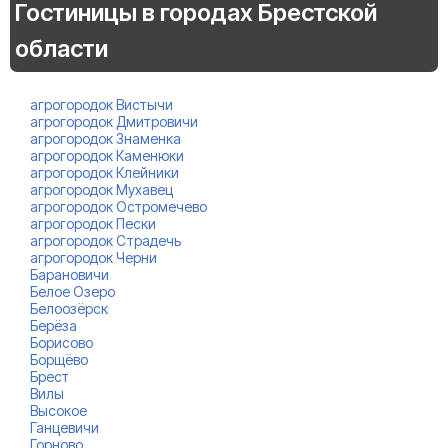
Гостиницы в городах Брестской
области
агрогородок Вистычи
агрогородок Дмитровичи
агрогородок Знаменка
агрогородок Каменюки
агрогородок Клейники
агрогородок Мухавец
агрогородок Остромечево
агрогородок Пески
агрогородок Страдечь
агрогородок Черни
Барановичи
Белое Озеро
Белоозёрск
Берёза
Борисово
Борщёво
Брест
Вилы
Высокое
Ганцевичи
Горново