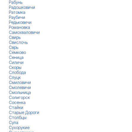
Рабунь
Радошковичи
Ратомка
Раубичи
Редьковичи
Романовка
Самохваловичи
Свирь
Свислочь
Сврь
Сёмково
Сеница
Силичи
Скоры
Слобода
Слуцк
Смиловичи
Смолевичи
Смольница
Солигорск
Сосенка
Стайки
Старые Дороги
Столбцы
Сула
Сухорукие