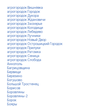
агрогородок Вишнёвка
агрогородок Городок
агрогородок Дукора
агрогородок Ждановичи
агрогородок Заозерье
агрогородок Колодищи
агрогородок Лебедево
агрогородок Лучники
агрогородок Новый Двор
агрогородок Острошицкий Городок
агрогородок Прилуки
агрогородок Ратомка
агрогородок Сеница
агрогородок Слобода
Аннополь
Багрицовщина
Бервищи
Березино
Богушово
Большой Тростенец
Борисов
Боровляны
Боровляны-2
Борок
Бояры