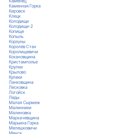
Каменец
Каменная Горка
Кировск
Клецк
Колодищи
Колодищи-2
Копище
Копыль
Корзуны
Королёв Стан
Королищевичи
Кохановщина
Кристамполье
Крупки
Крылово
Кулаки
Ланковщина
Лесковка
Логойск
Ляды
Малая Сырмеж
Малинники
Малиновка
Мархачевщина
Марьина Горка
Мелешковичи
Минск