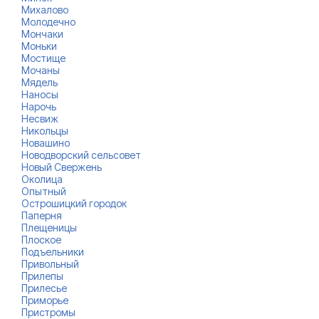
Михалово
Молодечно
Мончаки
Моньки
Мостище
Мочаны
Мядель
Наносы
Нарочь
Несвиж
Никольцы
Новашино
Новодворский сельсовет
Новый Свержень
Околица
Опытный
Острошицкий городок
Паперня
Плещеницы
Плоское
Подъельники
Привольный
Прилепы
Прилесье
Приморье
Пристромы