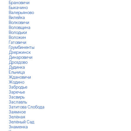
Брановичи
Быкачино
Валерьяново
Вилейка
Волковичи
Воловщина
Володьки
Воложин
Гатовичи
Грумбиненты
Дзержинск
Динаровичи
Дроздово
Дудинка
Ельница
Ждановичи
Жодино
Забродье
Заречье
Засвирь
Заславль
Затитова Слобода
Заямное
Зелёная
Зелёный Сад
Знаменка