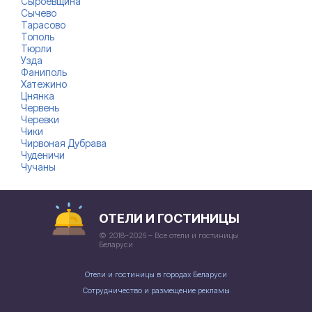
Сыроевщина
Сычево
Тарасово
Тополь
Тюрли
Узда
Фаниполь
Хатежино
Цнянка
Червень
Черевки
Чики
Чирвоная Дубрава
Чуденичи
Чучаны
ОТЕЛИ И ГОСТИНИЦЫ
© 2018–2026 – Все отели и гостиницы
Беларуси
Отели и гостиницы в городах Беларуси
Сотрудничество и размещение рекламы