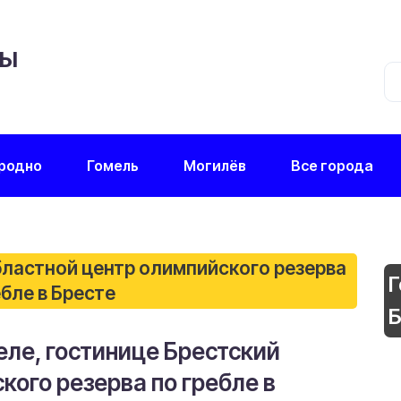
ЦЫ
родно
Гомель
Могилёв
Все города
бластной центр олимпийского резерва
Г
ебле в Бресте
Б
еле, гостинице Брестский
кого резерва по гребле в