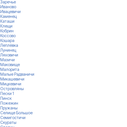
Заречье
Иваново
Ивацевичи
Каменец
Каташи
Клещи
Кобрин
Коссово
Кошара
Леплёвка
Лунинец
Ляховичи
Мазичи
Маковище
Малорита
Малые Радваничи
Микашевичи
Мицкевичи
Островляны
Пески 1
Пинск
Пожежин
Пружаны
Селище Большое
Семигостичи
Скураты