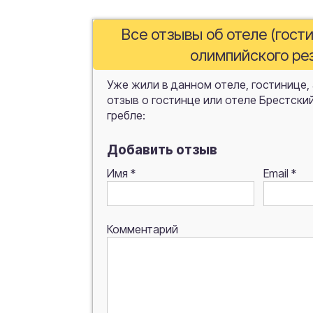
Все отзывы об отеле (гост
олимпийского рез
Уже жили в данном отеле, гостинице,
отзыв о гостинце или отеле Брестски
гребле:
Добавить отзыв
Имя
*
Email
*
Комментарий