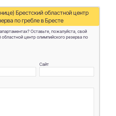
инице) Брестский областной центр
ерва по гребле в Бресте
 апартаментах? Оставьте, пожалуйста, свой
й областной центр олимпийского резерва по
Сайт