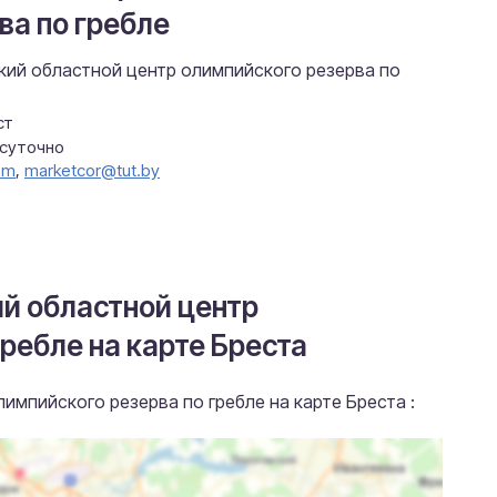
ва по гребле
кий областной центр олимпийского резерва по
ст
осуточно
om
,
marketcor@tut.by
ий областной центр
ребле на карте Бреста
импийского резерва по гребле на карте Бреста :