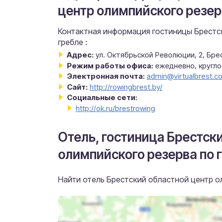
центр олимпийского резер
Контактная информация гостиницы Брестс
гребле :
Адрес:
ул. Октябрьской Революции, 2, Бре
Режим работы офиса:
ежедневно, кругл
Электронная почта:
admin@virtualbrest.c
Сайт:
http://rowingbrest.by/
Социальные сети:
http://ok.ru/brestrowing
Отель, гостиница Брестск
олимпийского резерва по г
Найти отель Брестский областной центр ол