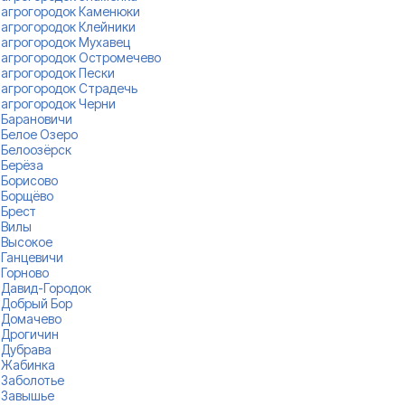
агрогородок Каменюки
агрогородок Клейники
агрогородок Мухавец
агрогородок Остромечево
агрогородок Пески
агрогородок Страдечь
агрогородок Черни
Барановичи
Белое Озеро
Белоозёрск
Берёза
Борисово
Борщёво
Брест
Вилы
Высокое
Ганцевичи
Горново
Давид-Городок
Добрый Бор
Домачево
Дрогичин
Дубрава
Жабинка
Заболотье
Завышье