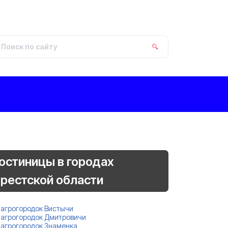
остиницы в городах
рестской области
агрогородок Вистычи
агрогородок Дмитровичи
агрогородок Знаменка