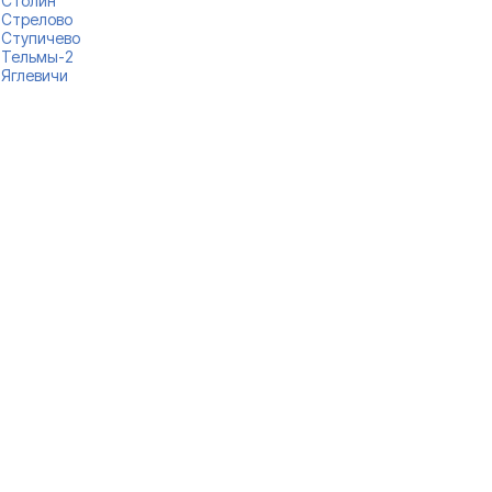
Столин
Стрелово
Ступичево
Тельмы-2
Яглевичи