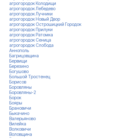
агрогородок Колодищи
агрогородок Лебедево
агрогородок Лучники
агрогородок Новый Двор
агрогородок Острошицкий Городок
агрогородок Прилуки
агрогородок Ратомка
агрогородок Сеница
агрогородок Слобода
Аннополь
Багрицовщина
Бервищи
Березино
Богушово
Большой Тростенец
Борисов
Боровляны
Боровляны-2
Борок
Бояры
Брановичи
Быкачино
Валерьяново
Вилейка
Волковичи
Воловщина