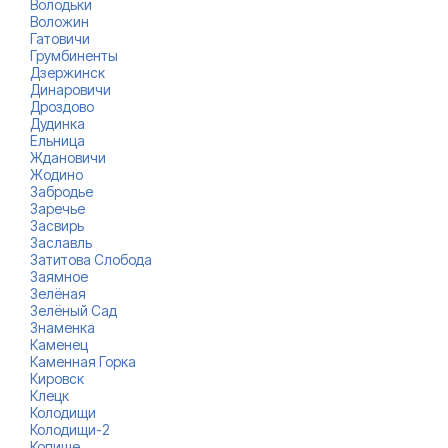
Володьки
Воложин
Гатовичи
Грумбиненты
Дзержинск
Динаровичи
Дроздово
Дудинка
Ельница
Ждановичи
Жодино
Забродье
Заречье
Засвирь
Заславль
Затитова Слобода
Заямное
Зелёная
Зелёный Сад
Знаменка
Каменец
Каменная Горка
Кировск
Клецк
Колодищи
Колодищи-2
Копище