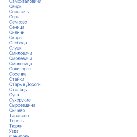
Самохваловичи
Свирь
Свислочь
Сврь
Сёмково
Сеница
Силичи
Скоры
Слобода
Слуцк
Смиловичи
Смолевичи
Смольница
Солигорск
Сосенка
Стайки
Старые Дороги
Столбцы
Сула
Сухорукие
Сыроевщина
Сычево
Тарасово
Тополь
Тюрли
Узда
Фаниполь