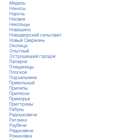
Мядель
Наносы
Нарочь
Несвиж
Никольцы
Новашино
Новодворский сельсовет
Новый Свержень
Околица
Опытный
Острошицкий городок
Паперня
Плещеницы
Плоское
Подъельники
Привольный
Прилепы
Прилесье
Приморье
Пристромы
Рабунь
Радошковичи
Ратомка
Раубичи
Редьковичи
Романовка