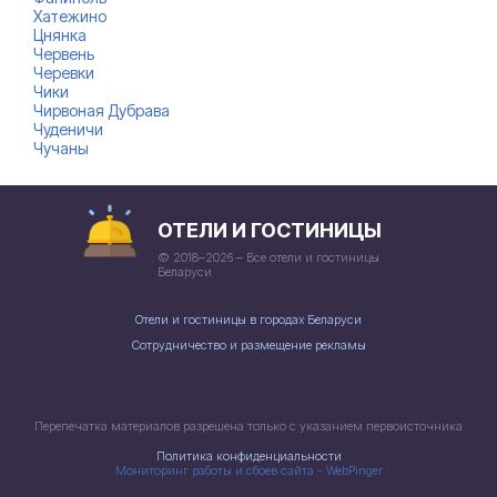
Хатежино
Цнянка
Червень
Черевки
Чики
Чирвоная Дубрава
Чуденичи
Чучаны
ОТЕЛИ И ГОСТИНИЦЫ
© 2018–2026 – Все отели и гостиницы
Беларуси
Отели и гостиницы в городах Беларуси
Сотрудничество и размещение рекламы
Перепечатка материалов разрешена только с указанием первоисточника
Политика конфиденциальности
Мониторинг работы и сбоев сайта - WebPinger