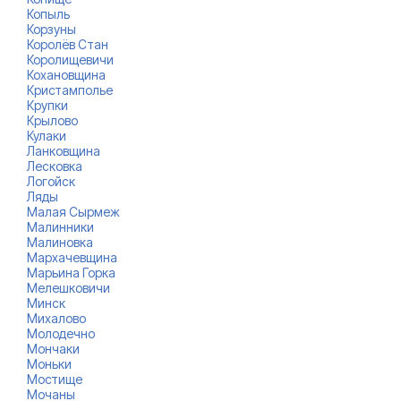
Копыль
Корзуны
Королёв Стан
Королищевичи
Кохановщина
Кристамполье
Крупки
Крылово
Кулаки
Ланковщина
Лесковка
Логойск
Ляды
Малая Сырмеж
Малинники
Малиновка
Мархачевщина
Марьина Горка
Мелешковичи
Минск
Михалово
Молодечно
Мончаки
Моньки
Мостище
Мочаны