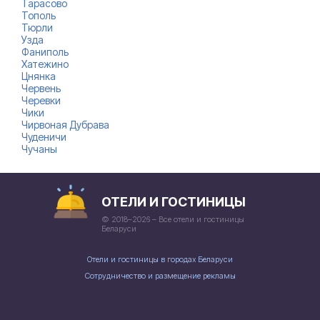
Тарасово
Тополь
Тюрли
Узда
Фаниполь
Хатежино
Цнянка
Червень
Черевки
Чики
Чирвоная Дубрава
Чуденичи
Чучаны
ОТЕЛИ И ГОСТИНИЦЫ
© 2018–2026 – Все отели и гостиницы
Беларуси
Отели и гостиницы в городах Беларуси
Сотрудничество и размещение рекламы