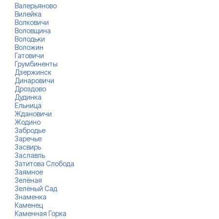
Валерьяново
Вилейка
Волковичи
Воловщина
Володьки
Воложин
Гатовичи
Грумбиненты
Дзержинск
Динаровичи
Дроздово
Дудинка
Ельница
Ждановичи
Жодино
Забродье
Заречье
Засвирь
Заславль
Затитова Слобода
Заямное
Зелёная
Зелёный Сад
Знаменка
Каменец
Каменная Горка