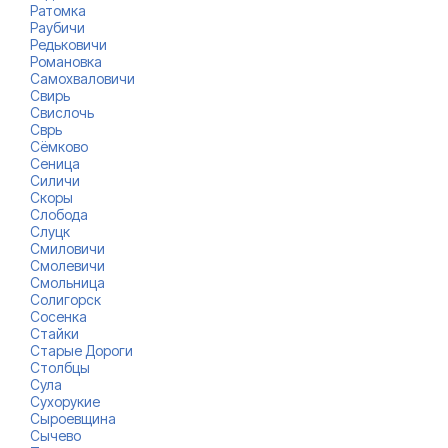
Ратомка
Раубичи
Редьковичи
Романовка
Самохваловичи
Свирь
Свислочь
Сврь
Сёмково
Сеница
Силичи
Скоры
Слобода
Слуцк
Смиловичи
Смолевичи
Смольница
Солигорск
Сосенка
Стайки
Старые Дороги
Столбцы
Сула
Сухорукие
Сыроевщина
Сычево