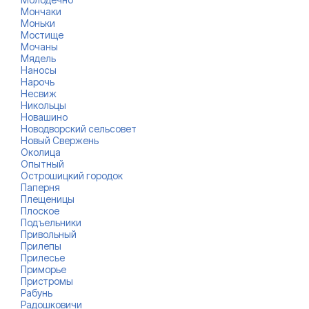
Мончаки
Моньки
Мостище
Мочаны
Мядель
Наносы
Нарочь
Несвиж
Никольцы
Новашино
Новодворский сельсовет
Новый Свержень
Околица
Опытный
Острошицкий городок
Паперня
Плещеницы
Плоское
Подъельники
Привольный
Прилепы
Прилесье
Приморье
Пристромы
Рабунь
Радошковичи