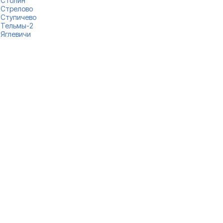
Столин
Стрелово
Ступичево
Тельмы-2
Яглевичи