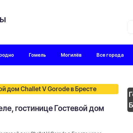
ЦЫ
родно
Гомель
Могилёв
Все города
й дом Challet V Gorode в Бресте
Г
Б
еле, гостинице Гостевой дом