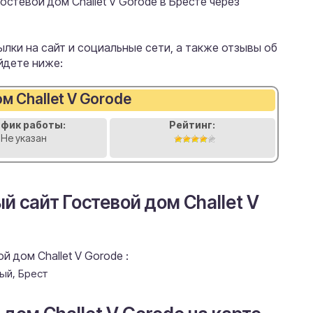
стевой дом Challet V Gorode в Бресте через
лки на сайт и социальные сети, а также отзывы об
айдете ниже:
м Challet V Gorode
афик работы:
Рейтинг:
Не указан
й сайт Гостевой дом Challet V
 дом Challet V Gorode :
ый, Брест