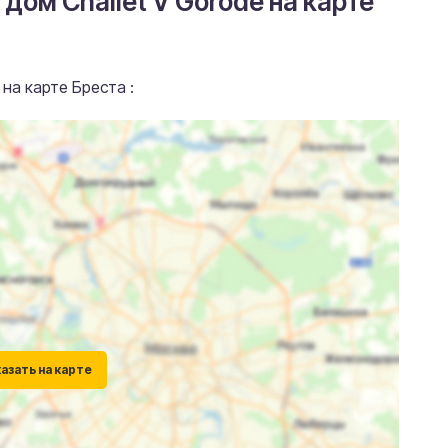
 дом Challet V Gorode на карте
 на карте Бреста :