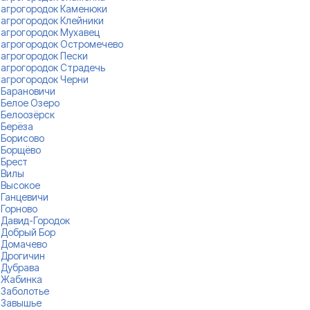
агрогородок Каменюки
агрогородок Клейники
агрогородок Мухавец
агрогородок Остромечево
агрогородок Пески
агрогородок Страдечь
агрогородок Черни
Барановичи
Белое Озеро
Белоозёрск
Берёза
Борисово
Борщёво
Брест
Вилы
Высокое
Ганцевичи
Горново
Давид-Городок
Добрый Бор
Домачево
Дрогичин
Дубрава
Жабинка
Заболотье
Завышье