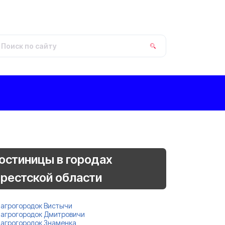
остиницы в городах
рестской области
агрогородок Вистычи
агрогородок Дмитровичи
агрогородок Знаменка