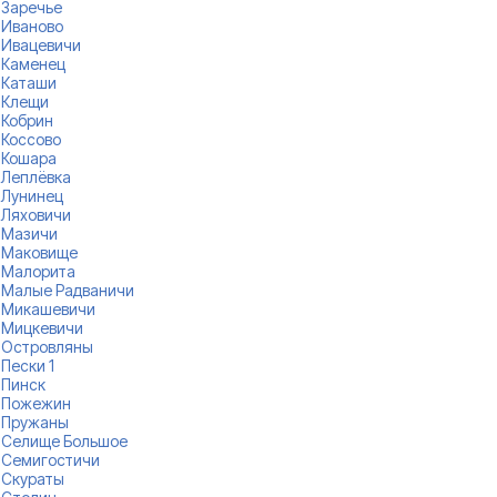
Заречье
Иваново
Ивацевичи
Каменец
Каташи
Клещи
Кобрин
Коссово
Кошара
Леплёвка
Лунинец
Ляховичи
Мазичи
Маковище
Малорита
Малые Радваничи
Микашевичи
Мицкевичи
Островляны
Пески 1
Пинск
Пожежин
Пружаны
Селище Большое
Семигостичи
Скураты