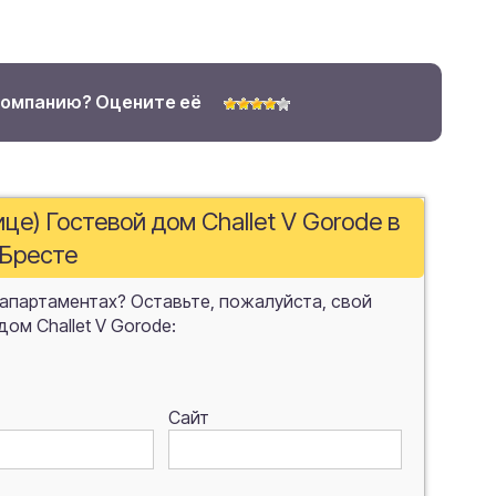
компанию? Оцените её
це) Гостевой дом Challet V Gorode в
Бресте
 апартаментах? Оставьте, пожалуйста, свой
ом Challet V Gorode:
Сайт