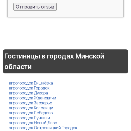
Гостиницы в городах Минской
области
агрогородок Вишнёвка
агрогородок Городок
агрогородок Дукора
агрогородок Ждановичи
агрогородок Заозерье
агрогородок Колодищи
агрогородок Лебедево
агрогородок Лучники
агрогородок Новый Двор
агрогородок Острошицкий Городок