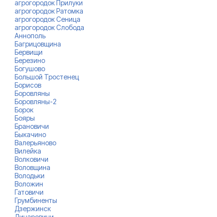
агрогородок Прилуки
агрогородок Ратомка
агрогородок Сеница
агрогородок Слобода
Аннополь
Багрицовщина
Бервищи
Березино
Богушово
Большой Тростенец
Борисов
Боровляны
Боровляны-2
Борок
Бояры
Брановичи
Быкачино
Валерьяново
Вилейка
Волковичи
Воловщина
Володьки
Воложин
Гатовичи
Грумбиненты
Дзержинск
Динаровичи