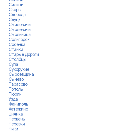
Силичи
Скоры
Слобода
Слуцк
Смиловичи
Смолевичи
Смольница
Солигорск
Сосенка
Стайки
Старые Дороги
Столбцы
Сула
Сухорукие
Сыроевщина
Сычево
Тарасово
Тополь
Тюрли
Узда
Фаниполь
Хатежино
Цнянка
Червень
Черевки
Чики