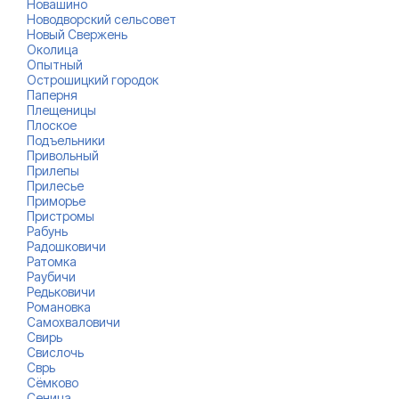
Новашино
Новодворский сельсовет
Новый Свержень
Околица
Опытный
Острошицкий городок
Паперня
Плещеницы
Плоское
Подъельники
Привольный
Прилепы
Прилесье
Приморье
Пристромы
Рабунь
Радошковичи
Ратомка
Раубичи
Редьковичи
Романовка
Самохваловичи
Свирь
Свислочь
Сврь
Сёмково
Сеница