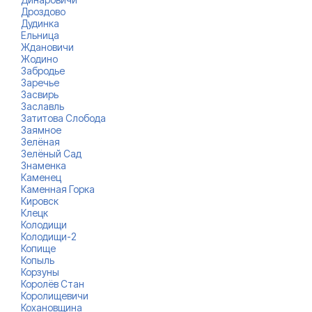
Дроздово
Дудинка
Ельница
Ждановичи
Жодино
Забродье
Заречье
Засвирь
Заславль
Затитова Слобода
Заямное
Зелёная
Зелёный Сад
Знаменка
Каменец
Каменная Горка
Кировск
Клецк
Колодищи
Колодищи-2
Копище
Копыль
Корзуны
Королёв Стан
Королищевичи
Кохановщина