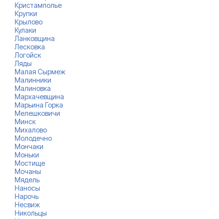
Кристамполье
Крупки
Крылово
Кулаки
Ланковщина
Лесковка
Логойск
Ляды
Малая Сырмеж
Малинники
Малиновка
Мархачевщина
Марьина Горка
Мелешковичи
Минск
Михалово
Молодечно
Мончаки
Моньки
Мостище
Мочаны
Мядель
Наносы
Нарочь
Несвиж
Никольцы