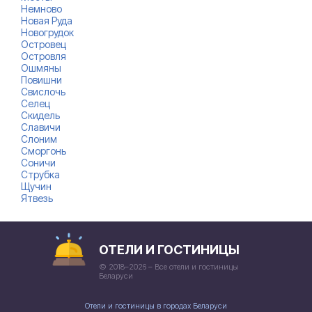
Немново
Новая Руда
Новогрудок
Островец
Островля
Ошмяны
Повишни
Свислочь
Селец
Скидель
Славичи
Слоним
Сморгонь
Соничи
Струбка
Щучин
Ятвезь
ОТЕЛИ И ГОСТИНИЦЫ
© 2018–2026 – Все отели и гостиницы
Беларуси
Отели и гостиницы в городах Беларуси