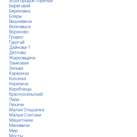
агрогородок Поречье
Береговой
Берёзовка
Бояры
Вишневичи
Волковыск
Вороново
Гродно
Гудогай
Дайнова-1
Дятлово
Жарковщина
Замковая
Зельва
Кареличи
Колоная
Кореличи
Коробчицы
Красносельский
Лида
Лихачи
Малая Ольшанка
Малые Сонтаки
Мешетники
Миневичи
Мир
Мосты