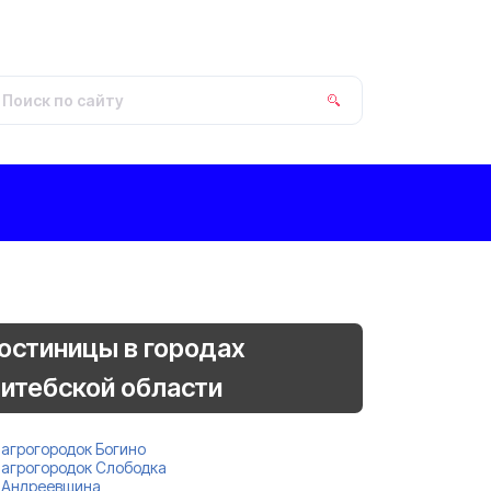
остиницы в городах
итебской области
агрогородок Богино
агрогородок Слободка
Андреевщина