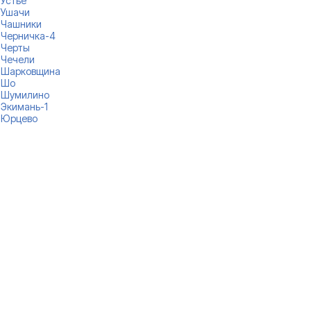
Устье
Ушачи
Чашники
Черничка-4
Черты
Чечели
Шарковщина
Шо
Шумилино
Экимань-1
Юрцево