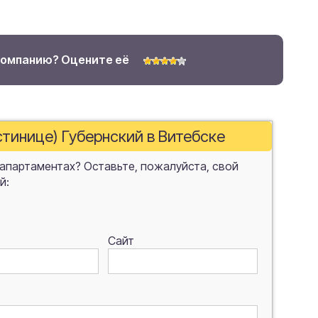
компанию? Оцените её
стинице) Губернский в Витебске
 апартаментах? Оставьте, пожалуйста, свой
й:
Сайт