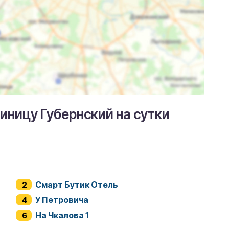
тиницу Губернский на сутки
Смарт Бутик Отель
У Петровича
На Чкалова 1