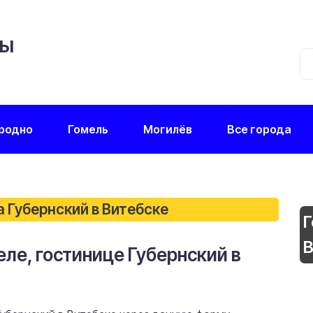
ЦЫ
родно
Гомель
Могилёв
Все города
а Губернский в Витебске
Г
В
еле, гостинице Губернский в