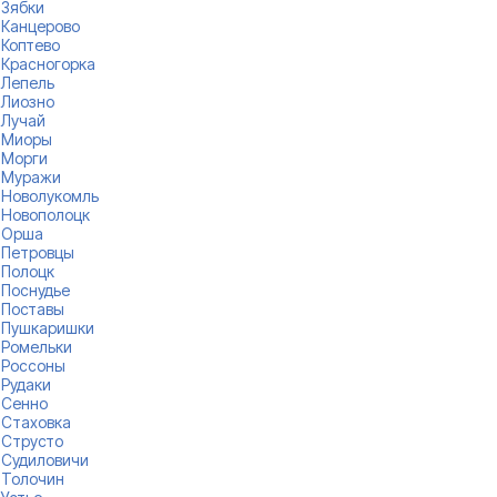
Зябки
Канцерово
Коптево
Красногорка
Лепель
Лиозно
Лучай
Миоры
Морги
Муражи
Новолукомль
Новополоцк
Орша
Петровцы
Полоцк
Поснудье
Поставы
Пушкаришки
Ромельки
Россоны
Рудаки
Сенно
Стаховка
Струсто
Судиловичи
Толочин