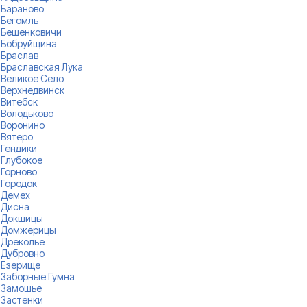
Бараново
Бегомль
Бешенковичи
Бобруйщина
Браслав
Браславская Лука
Великое Село
Верхнедвинск
Витебск
Володьково
Воронино
Вятеро
Гендики
Глубокое
Горново
Городок
Демех
Дисна
Докшицы
Домжерицы
Дреколье
Дубровно
Езерище
Заборные Гумна
Замошье
Застенки