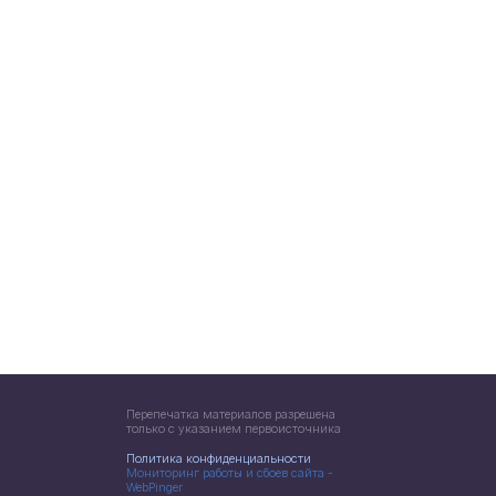
Перепечатка материалов разрешена
только с указанием первоисточника
Политика конфиденциальности
Мониторинг работы и сбоев сайта -
WebPinger