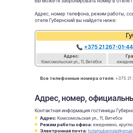
Вы можете забронировать номер в отеле Г
Адрес, номер телефона, режим работы, ссы
отеле Губернский вы найдете ниже:
Гу
+375 21 267-01-44
Адрес:
Гр
Комсомольская ул., 11, Витебск
ежеднев
Все телефонные номера отеля:
+375 21
Адрес, номер, официальны
Контактная информация гостиницы Губернс
Адрес:
Комсомольская ул., 11, Витебск
Режим работы офиса:
ежедневно, кругл
Электронная почта:
hotelgubernski@gmai