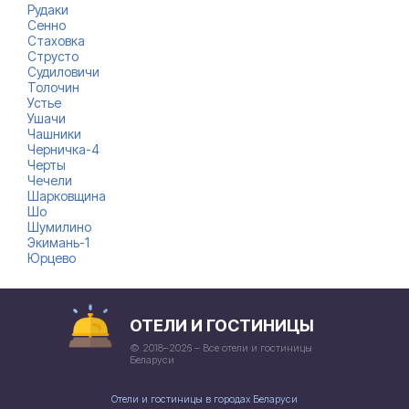
Рудаки
Сенно
Стаховка
Струсто
Судиловичи
Толочин
Устье
Ушачи
Чашники
Черничка-4
Черты
Чечели
Шарковщина
Шо
Шумилино
Экимань-1
Юрцево
ОТЕЛИ И ГОСТИНИЦЫ
© 2018–2026 – Все отели и гостиницы
Беларуси
Отели и гостиницы в городах Беларуси