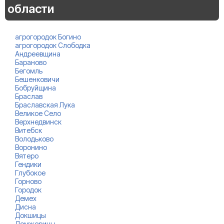
области
агрогородок Богино
агрогородок Слободка
Андреевщина
Бараново
Бегомль
Бешенковичи
Бобруйщина
Браслав
Браславская Лука
Великое Село
Верхнедвинск
Витебск
Володьково
Воронино
Вятеро
Гендики
Глубокое
Горново
Городок
Демех
Дисна
Докшицы
Домжерицы