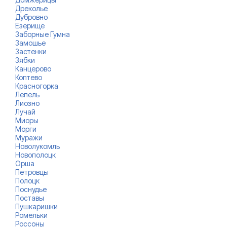
Дреколье
Дубровно
Езерище
Заборные Гумна
Замошье
Застенки
Зябки
Канцерово
Коптево
Красногорка
Лепель
Лиозно
Лучай
Миоры
Морги
Муражи
Новолукомль
Новополоцк
Орша
Петровцы
Полоцк
Поснудье
Поставы
Пушкаришки
Ромельки
Россоны