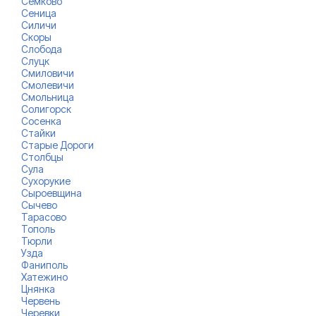
Сёмково
Сеница
Силичи
Скоры
Слобода
Слуцк
Смиловичи
Смолевичи
Смольница
Солигорск
Сосенка
Стайки
Старые Дороги
Столбцы
Сула
Сухорукие
Сыроевщина
Сычево
Тарасово
Тополь
Тюрли
Узда
Фаниполь
Хатежино
Цнянка
Червень
Черевки