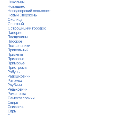
Никольцы
Новашино
Новодворский сельсовет
Новый Свержень
Околица
Опытный
Острошицкий городок
Паперня
Плещеницы
Плоское
Подъельники
Привольный
Прилепы
Прилесье
Приморье
Пристромы
Рабунь
Радошковичи
Ратомка
Раубичи
Редьковичи
Романовка
Самохваловичи
Свирь
Свислочь
Сврь