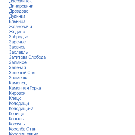
Дзержинск
Динаровичи
Дроздово
Дудинка
Ельница
Ждановичи
Жодино
Забродье
Заречье
Засвирь
Заславль
Затитова Слобода
Заямное
Зелёная
Зелёный Сад
Знаменка
Каменец
Каменная Горка
Кировск
Клецк
Колодищи
Колодищи-2
Копище
Копыль
Корзуны
Королёв Стан
Королищевичи