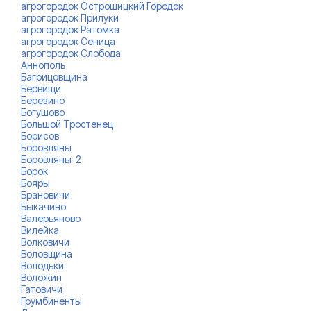
агрогородок Острошицкий Городок
агрогородок Прилуки
агрогородок Ратомка
агрогородок Сеница
агрогородок Слобода
Аннополь
Багрицовщина
Бервищи
Березино
Богушово
Большой Тростенец
Борисов
Боровляны
Боровляны-2
Борок
Бояры
Брановичи
Быкачино
Валерьяново
Вилейка
Волковичи
Воловщина
Володьки
Воложин
Гатовичи
Грумбиненты