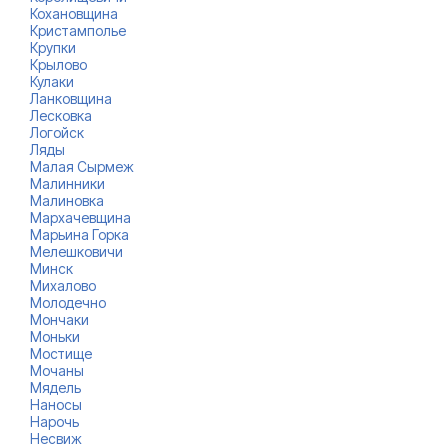
Кохановщина
Кристамполье
Крупки
Крылово
Кулаки
Ланковщина
Лесковка
Логойск
Ляды
Малая Сырмеж
Малинники
Малиновка
Мархачевщина
Марьина Горка
Мелешковичи
Минск
Михалово
Молодечно
Мончаки
Моньки
Мостище
Мочаны
Мядель
Наносы
Нарочь
Несвиж