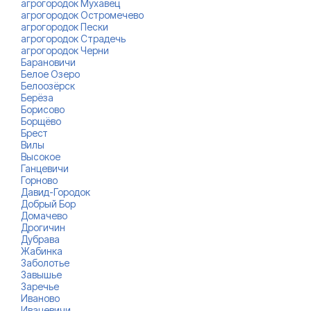
агрогородок Мухавец
агрогородок Остромечево
агрогородок Пески
агрогородок Страдечь
агрогородок Черни
Барановичи
Белое Озеро
Белоозёрск
Берёза
Борисово
Борщёво
Брест
Вилы
Высокое
Ганцевичи
Горново
Давид-Городок
Добрый Бор
Домачево
Дрогичин
Дубрава
Жабинка
Заболотье
Завышье
Заречье
Иваново
Ивацевичи