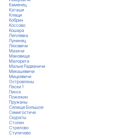
Каменец
Каташи
Клещи
Кобрин
Коссово
Кошара
Леплёвка
Лунинец
Ляховичи
Мазичи
Маковище
Малорита
Малые Радваничи
Микашевичи
Мицкевичи
Островляны
Пески 1
Пинск
Пожежин
Пружаны
Селище Большое
Семигостичи
Скураты
Столин
Стрелово
Ступичево