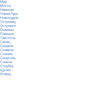
Мир
Мосты
Немново
Новая Руда
Новогрудок
Островец
Островля
Ошмяны
Повишни
Свислочь
Селец
Скидель
Славичи
Слоним
Сморгонь
Соничи
Струбка
Щучин
Ятвезь