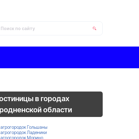
остиницы в городах
родненской области
агрогородок Гольшаны
агрогородок Ладеники
агрогородок Морино