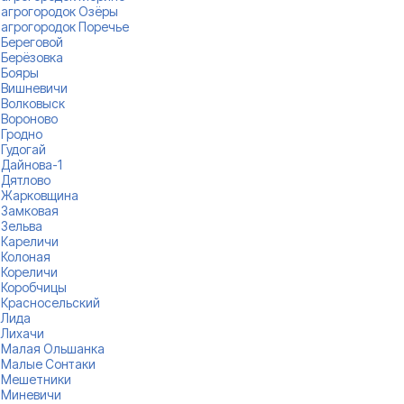
агрогородок Озёры
агрогородок Поречье
Береговой
Берёзовка
Бояры
Вишневичи
Волковыск
Вороново
Гродно
Гудогай
Дайнова-1
Дятлово
Жарковщина
Замковая
Зельва
Кареличи
Колоная
Кореличи
Коробчицы
Красносельский
Лида
Лихачи
Малая Ольшанка
Малые Сонтаки
Мешетники
Миневичи