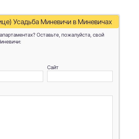
нице) Усадьба Миневичи в Миневичах
 апартаментах? Оставьте, пожалуйста, свой
Миневичи:
Сайт