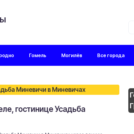
ЦЫ
родно
Гомель
Могилёв
Все города
адьба Миневичи в Миневичах
Г
Г
еле, гостинице Усадьба