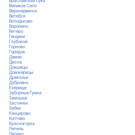
Браславская Лука
Великое Село
Верхнедвинск
Витебск
Володьково
Воронино
Вятеро
Гендики
Глубокое
Горново
Городок
Демех
Дисна
Докшицы
Домжерицы
Дреколье
Дубровно
Езерище
Заборные Гумна
Замошье
Застенки
Зябки
Канцерово
Коптево
Красногорка
Лепель
Лиозно