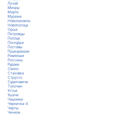
Лучай
Миоры
Морги
Муражи
Новолукомль
Новополоцк
Орша
Петровцы
Полоцк
Поснудье
Поставы
Пушкаришки
Ромельки
Россоны
Рудаки
Сенно
Стаховка
Струсто
Судиловичи
Толочин
Устье
Ушачи
Чашники
Черничка-4
Черты
Чечели