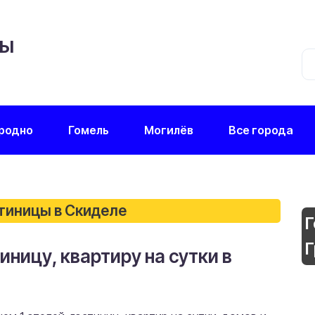
ЦЫ
родно
Гомель
Могилёв
Все города
стиницы в Скиделе
Г
Г
иницу, квартиру на сутки в