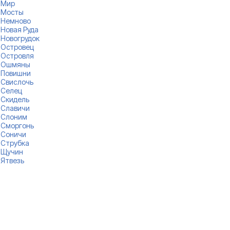
Мир
Мосты
Немново
Новая Руда
Новогрудок
Островец
Островля
Ошмяны
Повишни
Свислочь
Селец
Скидель
Славичи
Слоним
Сморгонь
Соничи
Струбка
Щучин
Ятвезь