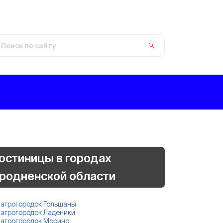
остиницы в городах
родненской области
агрогородок Гольшаны
агрогородок Ладеники
агрогородок Морино