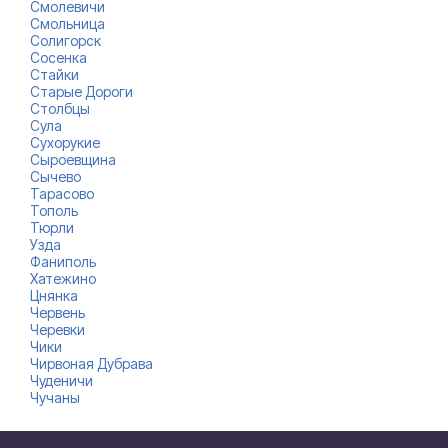
Смолевичи
Смольница
Солигорск
Сосенка
Стайки
Старые Дороги
Столбцы
Сула
Сухорукие
Сыроевщина
Сычево
Тарасово
Тополь
Тюрли
Узда
Фаниполь
Хатежино
Цнянка
Червень
Черевки
Чики
Чирвоная Дубрава
Чуденичи
Чучаны