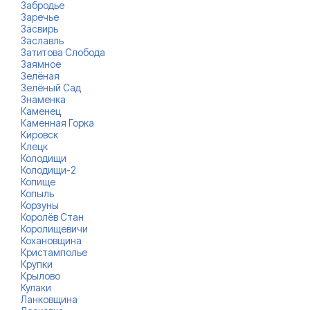
Забродье
Заречье
Засвирь
Заславль
Затитова Слобода
Заямное
Зелёная
Зелёный Сад
Знаменка
Каменец
Каменная Горка
Кировск
Клецк
Колодищи
Колодищи-2
Копище
Копыль
Корзуны
Королёв Стан
Королищевичи
Кохановщина
Кристамполье
Крупки
Крылово
Кулаки
Ланковщина