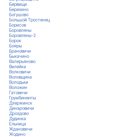
Бервищи
Березино
Богушово
Большой Тростенец
Борисов
Боровляны
Боровляны-2
Борок
Бояры
Брановичи
Быкачино
Валерьяново
Вилейка
Волковичи
Воловщина
Володьки
Воложин
Гатовичи
Грумбиненты
Дзержинск
Динаровичи
Дроздово
Дудинка
Ельница
Ждановичи
Жодино