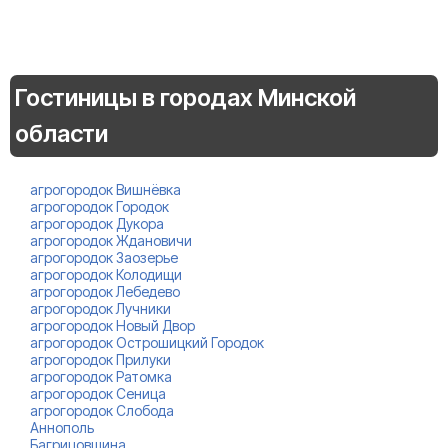
Гостиницы в городах Минской
области
агрогородок Вишнёвка
агрогородок Городок
агрогородок Дукора
агрогородок Ждановичи
агрогородок Заозерье
агрогородок Колодищи
агрогородок Лебедево
агрогородок Лучники
агрогородок Новый Двор
агрогородок Острошицкий Городок
агрогородок Прилуки
агрогородок Ратомка
агрогородок Сеница
агрогородок Слобода
Аннополь
Багрицовщина