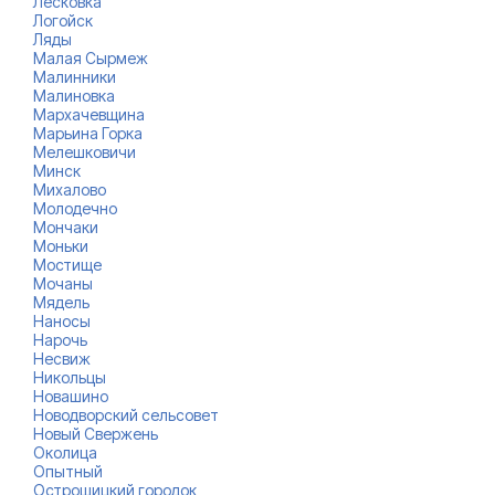
Лесковка
Логойск
Ляды
Малая Сырмеж
Малинники
Малиновка
Мархачевщина
Марьина Горка
Мелешковичи
Минск
Михалово
Молодечно
Мончаки
Моньки
Мостище
Мочаны
Мядель
Наносы
Нарочь
Несвиж
Никольцы
Новашино
Новодворский сельсовет
Новый Свержень
Околица
Опытный
Острошицкий городок