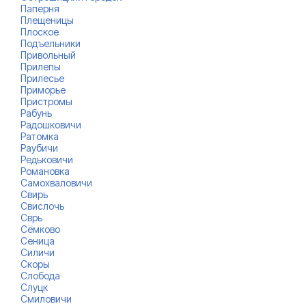
Паперня
Плещеницы
Плоское
Подъельники
Привольный
Прилепы
Прилесье
Приморье
Пристромы
Рабунь
Радошковичи
Ратомка
Раубичи
Редьковичи
Романовка
Самохваловичи
Свирь
Свислочь
Сврь
Сёмково
Сеница
Силичи
Скоры
Слобода
Слуцк
Смиловичи