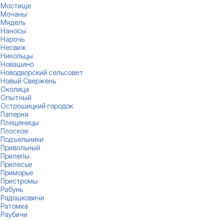
Мостище
Мочаны
Мядель
Наносы
Нарочь
Несвиж
Никольцы
Новашино
Новодворский сельсовет
Новый Свержень
Околица
Опытный
Острошицкий городок
Паперня
Плещеницы
Плоское
Подъельники
Привольный
Прилепы
Прилесье
Приморье
Пристромы
Рабунь
Радошковичи
Ратомка
Раубичи