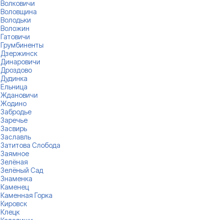
Волковичи
Воловщина
Володьки
Воложин
Гатовичи
Грумбиненты
Дзержинск
Динаровичи
Дроздово
Дудинка
Ельница
Ждановичи
Жодино
Забродье
Заречье
Засвирь
Заславль
Затитова Слобода
Заямное
Зелёная
Зелёный Сад
Знаменка
Каменец
Каменная Горка
Кировск
Клецк