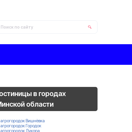
остиницы в городах
инской области
агрогородок Вишнёвка
агрогородок Городок
агрогородок Дукора