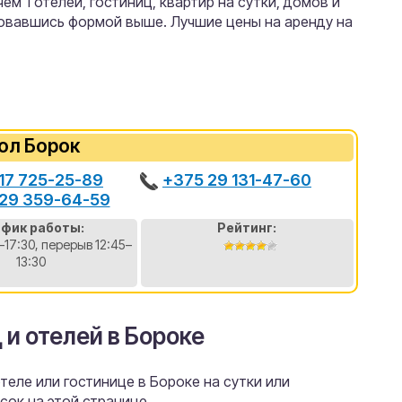
м 1 отелей, гостиниц, квартир на сутки, домов и
зовавшись формой выше. Лучшие цены на аренду на
ол Борок
17 725-25-89
+375 29 131-47-60
29 359-64-59
афик работы:
Рейтинг:
–17:30, перерыв 12:45–
13:30
 и отелей в Бороке
еле или гостинице в Бороке на сутки или
сок на этой странице.