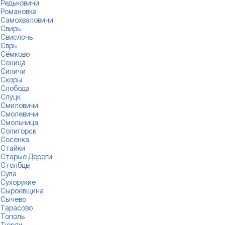
Редьковичи
Романовка
Самохваловичи
Свирь
Свислочь
Сврь
Сёмково
Сеница
Силичи
Скоры
Слобода
Слуцк
Смиловичи
Смолевичи
Смольница
Солигорск
Сосенка
Стайки
Старые Дороги
Столбцы
Сула
Сухорукие
Сыроевщина
Сычево
Тарасово
Тополь
Тюрли