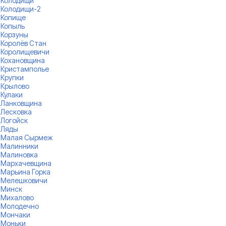
Колодищи
Колодищи-2
Копище
Копыль
Корзуны
Королёв Стан
Королищевичи
Кохановщина
Кристамполье
Крупки
Крылово
Кулаки
Ланковщина
Лесковка
Логойск
Ляды
Малая Сырмеж
Малинники
Малиновка
Мархачевщина
Марьина Горка
Мелешковичи
Минск
Михалово
Молодечно
Мончаки
Моньки