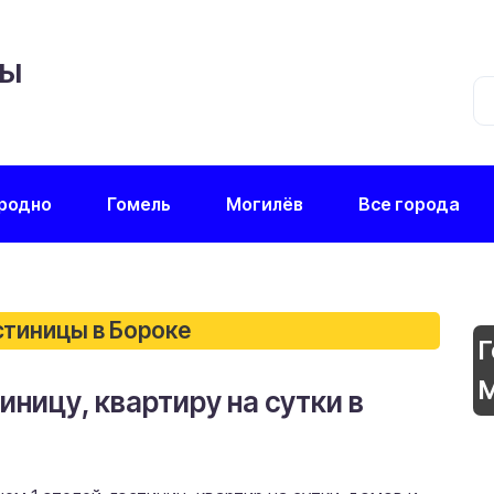
ЦЫ
родно
Гомель
Могилёв
Все города
стиницы в Бороке
Г
М
иницу, квартиру на сутки в