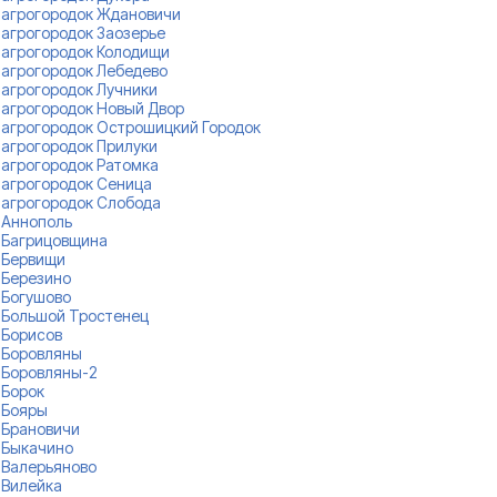
агрогородок Ждановичи
агрогородок Заозерье
агрогородок Колодищи
агрогородок Лебедево
агрогородок Лучники
агрогородок Новый Двор
агрогородок Острошицкий Городок
агрогородок Прилуки
агрогородок Ратомка
агрогородок Сеница
агрогородок Слобода
Аннополь
Багрицовщина
Бервищи
Березино
Богушово
Большой Тростенец
Борисов
Боровляны
Боровляны-2
Борок
Бояры
Брановичи
Быкачино
Валерьяново
Вилейка