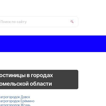
остиницы в городах
омельской области
агрогородок Довск
агрогородок Ерёмино
агрогородок Жгунь