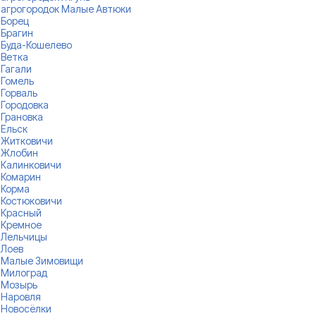
агрогородок Малые Автюки
Борец
Брагин
Буда-Кошелево
Ветка
Гагали
Гомель
Горваль
Городовка
Грановка
Ельск
Житковичи
Жлобин
Калинковичи
Комарин
Корма
Костюковичи
Красный
Кремное
Лельчицы
Лоев
Малые Зимовищи
Милоград
Мозырь
Наровля
Новосёлки