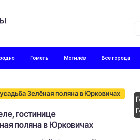
ЦЫ
родно
Гомель
Могилёв
Все города
кусадьба Зелёная поляна в Юрковичах
Г
Г
еле, гостинице
ная поляна в Юрковичах