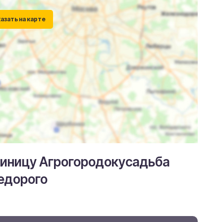
тиницу Агрогородокусадьба
недорого