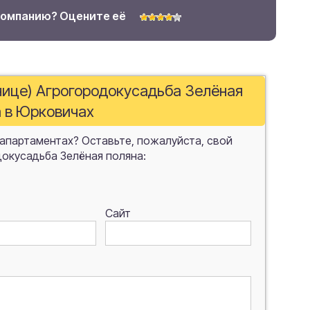
компанию? Оцените её
инице) Агрогородокусадьба Зелёная
а в Юрковичах
 апартаментах? Оставьте, пожалуйста, свой
докусадьба Зелёная поляна:
Сайт