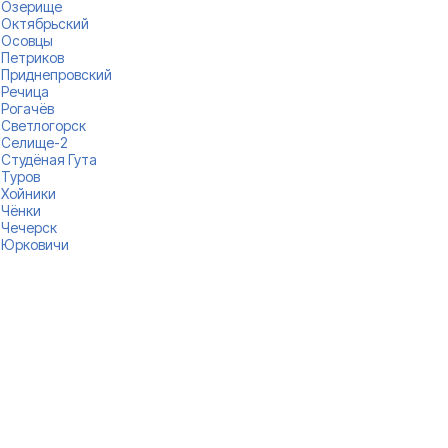
Озерище
Октябрьский
Осовцы
Петриков
Приднепровский
Речица
Рогачёв
Светлогорск
Селище-2
Студёная Гута
Туров
Хойники
Чёнки
Чечерск
Юрковичи