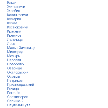
Ельск
Житковичи
Жлобин
Калинковичи
Комарин
Корма
Костюковичи
Красный
Кремное
Лельчицы
Лоев
Малые Зимовищи
Милоград
Мозырь
Наровля
Новосёлки
Озерище
Октябрьский
Осовцы
Петриков
Приднепровский
Речица
Рогачёв
Светлогорск
Селище-2
Студёная Гута