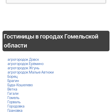
Гостиницы в городах Гомельской
области
агрогородок Довск
агрогородок Ерёмино
агрогородок Жгунь
агрогородок Малые Автюки
Борец
Брагин
Буда-Кошелево
Ветка
Гагали
Гомель
Горваль
Городовка
Грановка