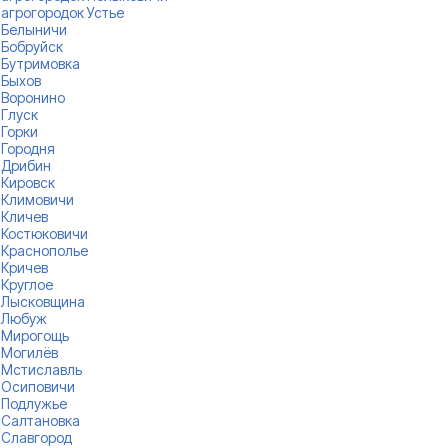
агрогородок Устье
Белыничи
Бобруйск
Бутримовка
Быхов
Воронино
Глуск
Горки
Городня
Дрибин
Кировск
Климовичи
Кличев
Костюковичи
Краснополье
Кричев
Круглое
Лысковщина
Любуж
Мирогощь
Могилёв
Мстиславль
Осиповичи
Подлужье
Салтановка
Славгород