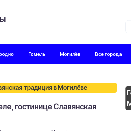
ЦЫ
родно
Гомель
Могилёв
Все города
вянская традиция в Могилёве
Г
М
еле, гостинице Славянская