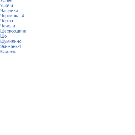
Устье
Ушачи
Чашники
Черничка-4
Черты
Чечели
Шарковщина
Шо
Шумилино
Экимань-1
Юрцево