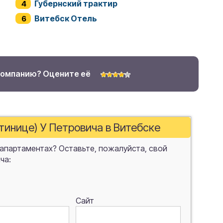
Губернский трактир
Витебск Отель
компанию? Оцените её
стинице) У Петровича в Витебске
 апартаментах? Оставьте, пожалуйста, свой
ча:
Сайт