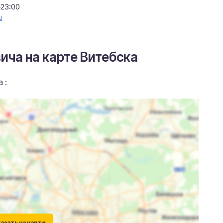
–23:00
u
ича на карте Витебска
 :