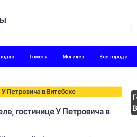
ЦЫ
родно
Гомель
Могилёв
Все города
 У Петровича в Витебске
Г
В
еле, гостинице У Петровича в