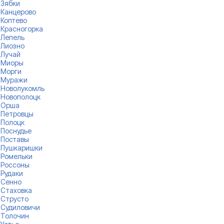
Зябки
Канцерово
Коптево
Красногорка
Лепель
Лиозно
Лучай
Миоры
Морги
Муражи
Новолукомль
Новополоцк
Орша
Петровцы
Полоцк
Поснудье
Поставы
Пушкаришки
Ромельки
Россоны
Рудаки
Сенно
Стаховка
Струсто
Судиловичи
Толочин