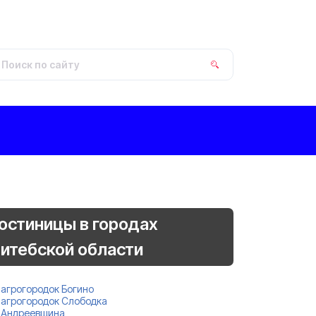
остиницы в городах
итебской области
агрогородок Богино
агрогородок Слободка
Андреевщина