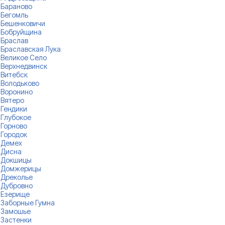
Бараново
Бегомль
Бешенковичи
Бобруйщина
Браслав
Браславская Лука
Великое Село
Верхнедвинск
Витебск
Володьково
Воронино
Вятеро
Гендики
Глубокое
Горново
Городок
Демех
Дисна
Докшицы
Домжерицы
Дреколье
Дубровно
Езерище
Заборные Гумна
Замошье
Застенки