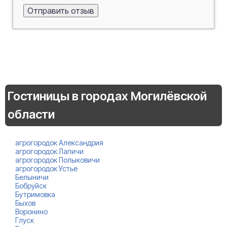
Гостиницы в городах Могилёвской
области
агрогородок Александрия
агрогородок Лапичи
агрогородок Полыковичи
агрогородок Устье
Белыничи
Бобруйск
Бутримовка
Быхов
Воронино
Глуск