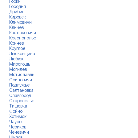
Горки
Городня
Дрибин
Кировск
Климовичи
Кличев
Костюковичи
Краснополье
Кричев
Круглое
Лысковщина
Любуж
Мирогощь
Могилёв
Мстиславль
Осиповичи
Подлужье
Салтановка
Славгород
Староселье
Тишовка
Фойно
Хотимск
Чаусы
Чериков
Чечевичи
Шклов