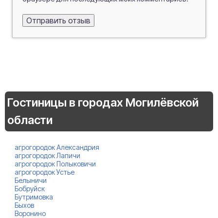
Гостиницы в городах Могилёвской
области
агрогородок Александрия
агрогородок Лапичи
агрогородок Полыковичи
агрогородок Устье
Белыничи
Бобруйск
Бутримовка
Быхов
Воронино