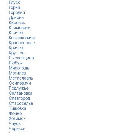
Глуск
Горки
Городня
Дрибин
Кировск
Климовичи
Кличев
Костюковичи
Краснополье
Кричев
Круглое
Лысковщина
Любуж
Мирогощь
Могилёв
Мстиславль
Осиповичи
Подлужье
Салтановка
Славгород
Староселье
Тишовка
Фойно
Хотимск
Чаусы
Чериков