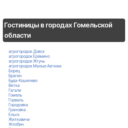
Гостиницы в городах Гомельской
области
агрогородок Довск
агрогородок Ерёмино
агрогородок Жгунь
агрогородок Малые Автюки
Борец
Брагин
Буда-Кошелево
Ветка
Гагали
Гомель
Горваль
Городовка
Грановка
Ельск
Житковичи
Жлобин