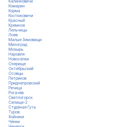
Калинковичи
Комарин
Корма
Костюковичи
Красный
Кремное
Лельчицы
Лоев
Малые Зимовищи
Милоград
Мозырь
Наровля
Новосёлки
Озерище
Октябрьский
Осовцы
Петриков
Приднепровский
Речица
Рогачёв
Светлогорск
Селище-2
Студёная Гута
Туров
Хойники
Чёнки
Чечерск