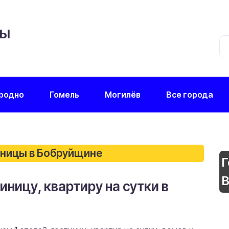
ЦЫ
родно
Гомель
Могилёв
Все города
иницы в Бобруйщине
Г
В
иницу, квартиру на сутки в