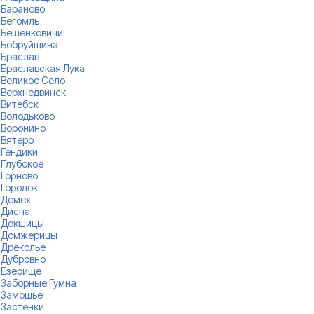
Бараново
Бегомль
Бешенковичи
Бобруйщина
Браслав
Браславская Лука
Великое Село
Верхнедвинск
Витебск
Володьково
Воронино
Вятеро
Гендики
Глубокое
Горново
Городок
Демех
Дисна
Докшицы
Домжерицы
Дреколье
Дубровно
Езерище
Заборные Гумна
Замошье
Застенки