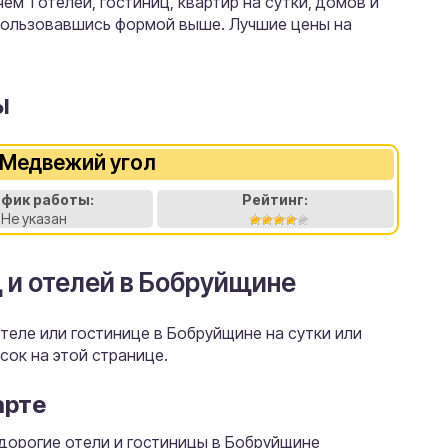
м 1 отелей, гостиниц, квартир на сутки, домов и
пользовавшись формой выше. Лучшие цены на
ы
 Медвежий угол
афик работы:
Рейтинг:
Не указан
ц и отелей в Бобруйщине
еле или гостинице в Бобруйщине на сутки или
сок на этой странице.
арте
дорогие отели и гостиницы в Бобруйщине