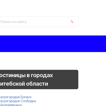
остиницы в городах
итебской области
агрогородок Богино
агрогородок Слободка
Андреевщина