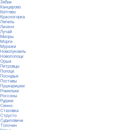
Зябки
Канцерово
Коптево
Красногорка
Лепель
Лиозно
Лучай
Миоры
Морги
Муражи
Новолукомль
Новополоцк
Орша
Петровцы
Полоцк
Поснудье
Поставы
Пушкаришки
Ромельки
Россоны
Рудаки
Сенно
Стаховка
Струсто
Судиловичи
Толочин