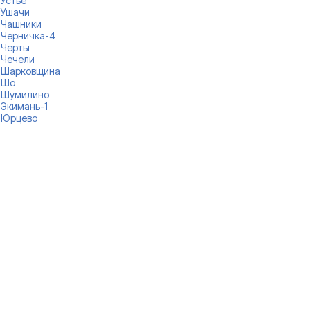
Устье
Ушачи
Чашники
Черничка-4
Черты
Чечели
Шарковщина
Шо
Шумилино
Экимань-1
Юрцево