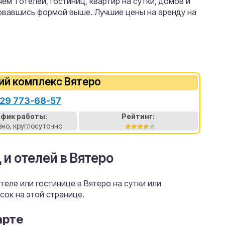
м 1 отелей, гостиниц, квартир на сутки, домов и
зовавшись формой выше. Лучшие цены на аренду на
ий комплекс Вятеро
29 773-68-57
афик работы:
Рейтинг:
но, круглосуточно
 и отелей в Вятеро
еле или гостинице в Вятеро на сутки или
сок на этой странице.
арте