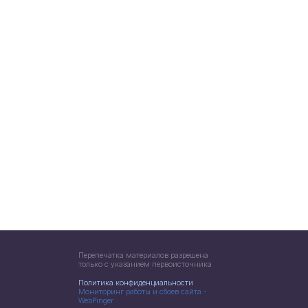
Перепечатка материалов разрешена
только с указанием первоисточника
Политика конфиденциальности
Мониторинг работы и сбоев сайта -
WebPinger