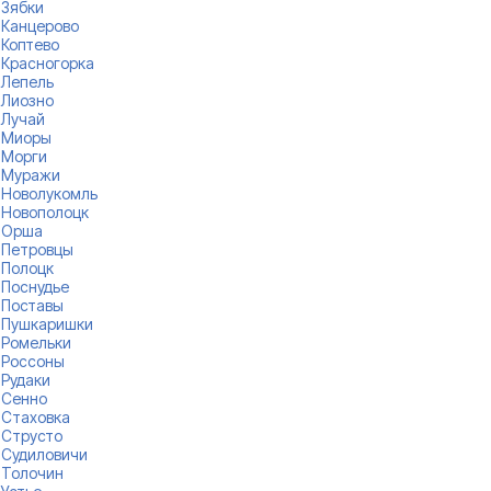
Зябки
Канцерово
Коптево
Красногорка
Лепель
Лиозно
Лучай
Миоры
Морги
Муражи
Новолукомль
Новополоцк
Орша
Петровцы
Полоцк
Поснудье
Поставы
Пушкаришки
Ромельки
Россоны
Рудаки
Сенно
Стаховка
Струсто
Судиловичи
Толочин