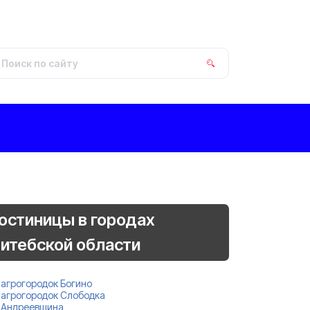
остиницы в городах
итебской области
агрогородок Богино
агрогородок Слободка
Андреевщина