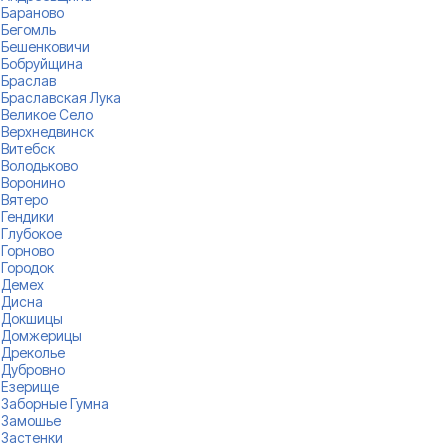
Бараново
Бегомль
Бешенковичи
Бобруйщина
Браслав
Браславская Лука
Великое Село
Верхнедвинск
Витебск
Володьково
Воронино
Вятеро
Гендики
Глубокое
Горново
Городок
Демех
Дисна
Докшицы
Домжерицы
Дреколье
Дубровно
Езерище
Заборные Гумна
Замошье
Застенки