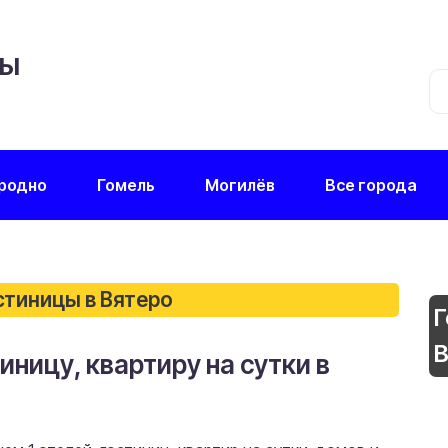
ЦЫ
родно
Гомель
Могилёв
Все города
стиницы в Вятеро
Г
В
иницу, квартиру на сутки в