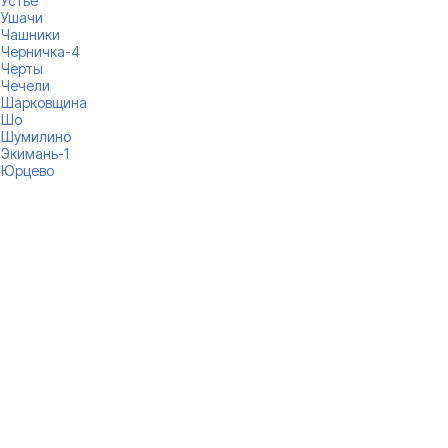
Устье
Ушачи
Чашники
Черничка-4
Черты
Чечели
Шарковщина
Шо
Шумилино
Экимань-1
Юрцево