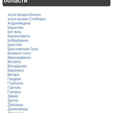
области
агрогородок Богино
агрогородок Слободка
Андреевщина
Бараново
Бегомль
Бешенковичи
Бобруйщина
Браслав
Браславская Лука
Великое Село
Верхнедвинск
Витебск
Володьково
Воронино
Вятеро
Гендики
Глубокое
Горново
Городок
Демех
Дисна
Докшицы
Домжерицы