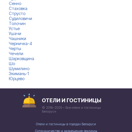
Сенно
Стаховка
Струсто
Судиловичи
Толочин
Устье
Ушачи
Чашники
Черничка-4
Черты
Чечели
Шарковщина
Шо
Шумилино
Экимань-1
Юрцево
ОТЕЛИ И ГОСТИНИЦЫ
© 2018–2026 – Все отели и гостиницы
Беларуси
Отели и гостиницы в городах Беларуси
Сотрудничество и размещение рекламы