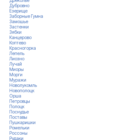
Дреколье
Дубровно
Езерище
Заборные Гумна
Замошье
Застенки
Зябки
Канцерово
Коптево
Красногорка
Лепель
Лиозно
Лучай
Миоры
Морги
Муражи
Новолукомль
Новополоцк
Орша
Петровцы
Полоцк
Поснудье
Поставы
Пушкаришки
Ромельки
Россоны
Рудаки