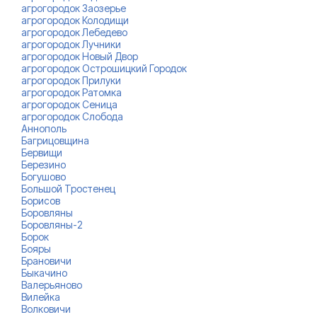
агрогородок Заозерье
агрогородок Колодищи
агрогородок Лебедево
агрогородок Лучники
агрогородок Новый Двор
агрогородок Острошицкий Городок
агрогородок Прилуки
агрогородок Ратомка
агрогородок Сеница
агрогородок Слобода
Аннополь
Багрицовщина
Бервищи
Березино
Богушово
Большой Тростенец
Борисов
Боровляны
Боровляны-2
Борок
Бояры
Брановичи
Быкачино
Валерьяново
Вилейка
Волковичи