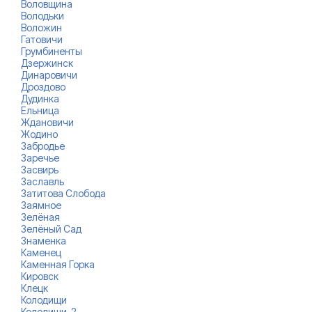
Воловщина
Володьки
Воложин
Гатовичи
Грумбиненты
Дзержинск
Динаровичи
Дроздово
Дудинка
Ельница
Ждановичи
Жодино
Забродье
Заречье
Засвирь
Заславль
Затитова Слобода
Заямное
Зелёная
Зелёный Сад
Знаменка
Каменец
Каменная Горка
Кировск
Клецк
Колодищи
Колодищи-2