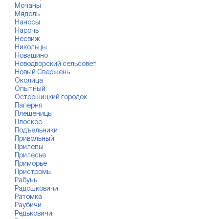
Мочаны
Мядель
Наносы
Нарочь
Несвиж
Никольцы
Новашино
Новодворский сельсовет
Новый Свержень
Околица
Опытный
Острошицкий городок
Паперня
Плещеницы
Плоское
Подъельники
Привольный
Прилепы
Прилесье
Приморье
Пристромы
Рабунь
Радошковичи
Ратомка
Раубичи
Редьковичи