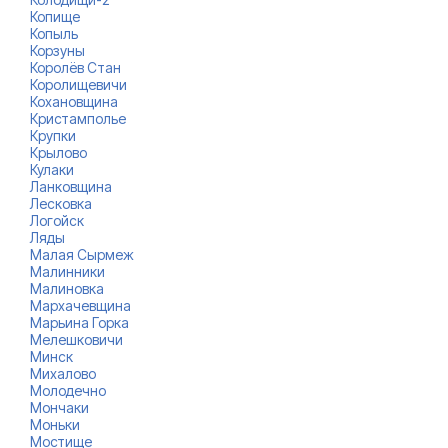
Копище
Копыль
Корзуны
Королёв Стан
Королищевичи
Кохановщина
Кристамполье
Крупки
Крылово
Кулаки
Ланковщина
Лесковка
Логойск
Ляды
Малая Сырмеж
Малинники
Малиновка
Мархачевщина
Марьина Горка
Мелешковичи
Минск
Михалово
Молодечно
Мончаки
Моньки
Мостище