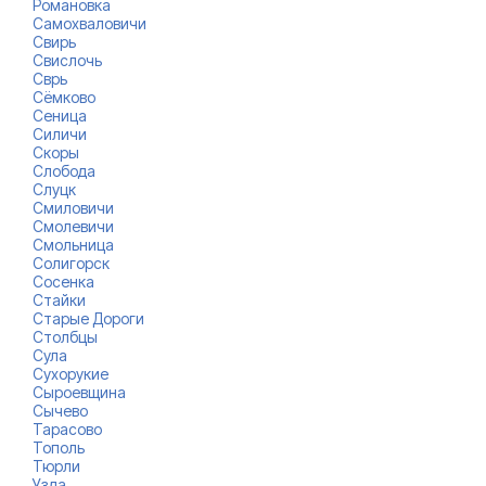
Романовка
Самохваловичи
Свирь
Свислочь
Сврь
Сёмково
Сеница
Силичи
Скоры
Слобода
Слуцк
Смиловичи
Смолевичи
Смольница
Солигорск
Сосенка
Стайки
Старые Дороги
Столбцы
Сула
Сухорукие
Сыроевщина
Сычево
Тарасово
Тополь
Тюрли
Узда