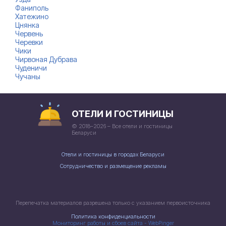
Фаниполь
Хатежино
Цнянка
Червень
Черевки
Чики
Чирвоная Дубрава
Чуденичи
Чучаны
ОТЕЛИ И ГОСТИНИЦЫ
© 2018–2026 – Все отели и гостиницы
Беларуси
Отели и гостиницы в городах Беларуси
Сотрудничество и размещение рекламы
Перепечатка материалов разрешена только с указанием первоисточника
Политика конфиденциальности
Мониторинг работы и сбоев сайта - WebPinger