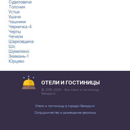
Судиловичи
Толочин
Устье
Ушачи
Чашники
Черничка-4
Черты
Чечели
Шарковщина
Шо
Шумилино
Экимань-1
Юрцево
ОТЕЛИ И ГОСТИНИЦЫ
© 2018–2026 – Все отели и гостиницы
Беларуси
Отели и гостиницы в городах Беларуси
Сотрудничество и размещение рекламы