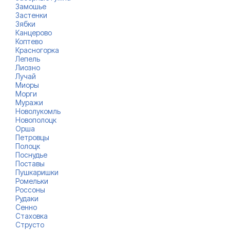
Замошье
Застенки
Зябки
Канцерово
Коптево
Красногорка
Лепель
Лиозно
Лучай
Миоры
Морги
Муражи
Новолукомль
Новополоцк
Орша
Петровцы
Полоцк
Поснудье
Поставы
Пушкаришки
Ромельки
Россоны
Рудаки
Сенно
Стаховка
Струсто