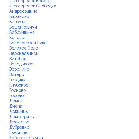
агрогородок Богино
агрогородок Слободка
Андреевщина
Бараново
Бегомль
Бешенковичи
Бобруйщина
Браслав
Браславская Лука
Великое Село
Верхнедвинск
Витебск
Володьково
Воронино
Вятеро
Гендики
Глубокое
Горново
Городок
Демех
Дисна
Докшицы
Домжерицы
Дреколье
Дубровно
Езерище
Заборные Гумна