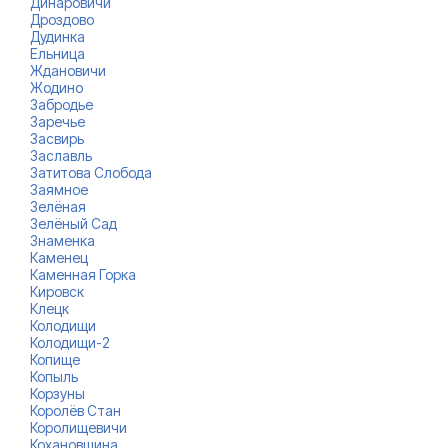
Динаровичи
Дроздово
Дудинка
Ельница
Ждановичи
Жодино
Забродье
Заречье
Засвирь
Заславль
Затитова Слобода
Заямное
Зелёная
Зелёный Сад
Знаменка
Каменец
Каменная Горка
Кировск
Клецк
Колодищи
Колодищи-2
Копище
Копыль
Корзуны
Королёв Стан
Королищевичи
Кохановщина