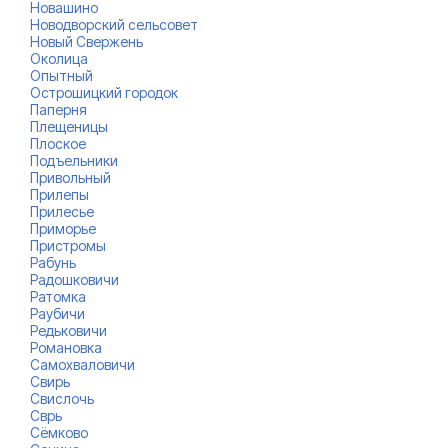
Новашино
Новодворский сельсовет
Новый Свержень
Околица
Опытный
Острошицкий городок
Паперня
Плещеницы
Плоское
Подъельники
Привольный
Прилепы
Прилесье
Приморье
Пристромы
Рабунь
Радошковичи
Ратомка
Раубичи
Редьковичи
Романовка
Самохваловичи
Свирь
Свислочь
Сврь
Сёмково