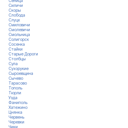
Сеница
Силичи
Скоры
Слобода
Слуцк
Смиловичи
Смолевичи
Смольница
Солигорск
Сосенка
Стайки
Старые Дороги
Столбцы
Сула
Сухорукие
Сыроевщина
Сычево
Тарасово
Тополь
Тюрли
Узда
Фаниполь
Хатежино
Цнянка
Червень
Черевки
Чики