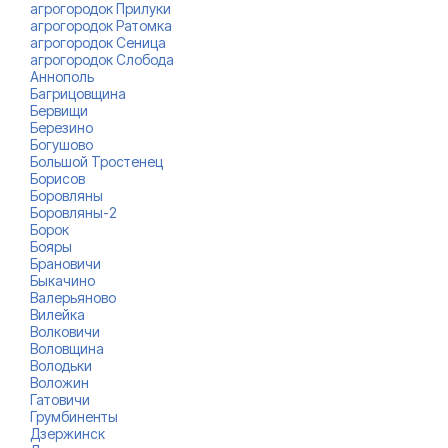
агрогородок Прилуки
агрогородок Ратомка
агрогородок Сеница
агрогородок Слобода
Аннополь
Багрицовщина
Бервищи
Березино
Богушово
Большой Тростенец
Борисов
Боровляны
Боровляны-2
Борок
Бояры
Брановичи
Быкачино
Валерьяново
Вилейка
Волковичи
Воловщина
Володьки
Воложин
Гатовичи
Грумбиненты
Дзержинск