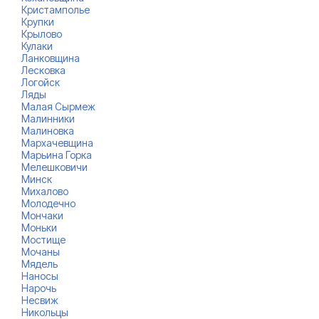
Кристамполье
Крупки
Крылово
Кулаки
Ланковщина
Лесковка
Логойск
Ляды
Малая Сырмеж
Малинники
Малиновка
Мархачевщина
Марьина Горка
Мелешковичи
Минск
Михалово
Молодечно
Мончаки
Моньки
Мостище
Мочаны
Мядель
Наносы
Нарочь
Несвиж
Никольцы