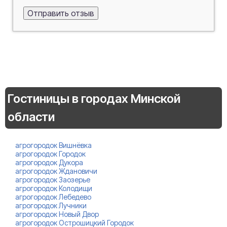
Гостиницы в городах Минской
области
агрогородок Вишнёвка
агрогородок Городок
агрогородок Дукора
агрогородок Ждановичи
агрогородок Заозерье
агрогородок Колодищи
агрогородок Лебедево
агрогородок Лучники
агрогородок Новый Двор
агрогородок Острошицкий Городок