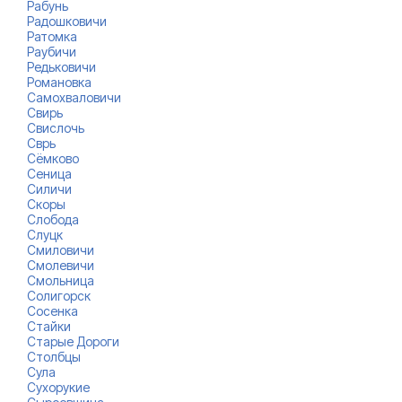
Рабунь
Радошковичи
Ратомка
Раубичи
Редьковичи
Романовка
Самохваловичи
Свирь
Свислочь
Сврь
Сёмково
Сеница
Силичи
Скоры
Слобода
Слуцк
Смиловичи
Смолевичи
Смольница
Солигорск
Сосенка
Стайки
Старые Дороги
Столбцы
Сула
Сухорукие