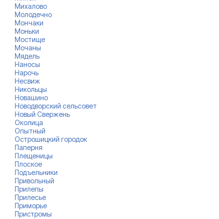
Михалово
Молодечно
Мончаки
Моньки
Мостище
Мочаны
Мядель
Наносы
Нарочь
Несвиж
Никольцы
Новашино
Новодворский сельсовет
Новый Свержень
Околица
Опытный
Острошицкий городок
Паперня
Плещеницы
Плоское
Подъельники
Привольный
Прилепы
Прилесье
Приморье
Пристромы