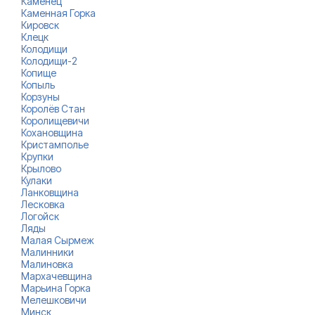
Каменец
Каменная Горка
Кировск
Клецк
Колодищи
Колодищи-2
Копище
Копыль
Корзуны
Королёв Стан
Королищевичи
Кохановщина
Кристамполье
Крупки
Крылово
Кулаки
Ланковщина
Лесковка
Логойск
Ляды
Малая Сырмеж
Малинники
Малиновка
Мархачевщина
Марьина Горка
Мелешковичи
Минск