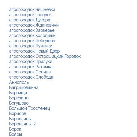
агрогородок Вишнёвка
агрогородок Городок
агрогородок Дукора
агрогородок Ждановичи
агрогородок Заозерье
агрогородок Колодищи
агрогородок Лебедево
агрогородок Лучники
агрогородок Новый Двор
агрогородок Острошицкий Городок
агрогородок Прилуки
агрогородок Ратомка
агрогородок Сеница
агрогородок Слобода
Аннополь
Багрицовщина
Бервищи
Березино
Богушово
Большой Тростенец
Борисов
Боровляны
Боровляны-2
Борок
Бояры