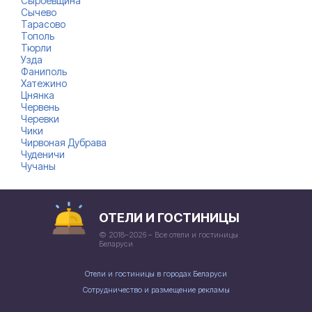
Сыроевщина
Сычево
Тарасово
Тополь
Тюрли
Узда
Фаниполь
Хатежино
Цнянка
Червень
Черевки
Чики
Чирвоная Дубрава
Чуденичи
Чучаны
ОТЕЛИ И ГОСТИНИЦЫ
© 2018–2026 – Все отели и гостиницы
Беларуси
Отели и гостиницы в городах Беларуси
Сотрудничество и размещение рекламы