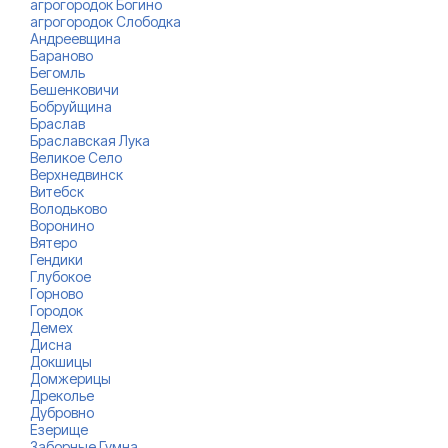
агрогородок Богино
агрогородок Слободка
Андреевщина
Бараново
Бегомль
Бешенковичи
Бобруйщина
Браслав
Браславская Лука
Великое Село
Верхнедвинск
Витебск
Володьково
Воронино
Вятеро
Гендики
Глубокое
Горново
Городок
Демех
Дисна
Докшицы
Домжерицы
Дреколье
Дубровно
Езерище
Заборные Гумна