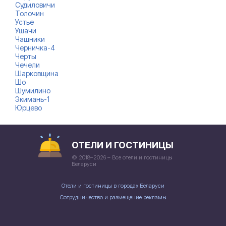
Судиловичи
Толочин
Устье
Ушачи
Чашники
Черничка-4
Черты
Чечели
Шарковщина
Шо
Шумилино
Экимань-1
Юрцево
ОТЕЛИ И ГОСТИНИЦЫ
© 2018–2026 – Все отели и гостиницы
Беларуси
Отели и гостиницы в городах Беларуси
Сотрудничество и размещение рекламы