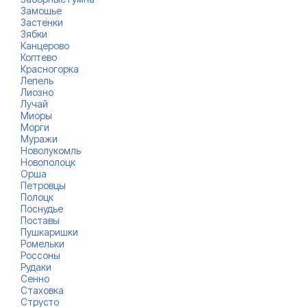
Замошье
Застенки
Зябки
Канцерово
Коптево
Красногорка
Лепель
Лиозно
Лучай
Миоры
Морги
Муражи
Новолукомль
Новополоцк
Орша
Петровцы
Полоцк
Поснудье
Поставы
Пушкаришки
Ромельки
Россоны
Рудаки
Сенно
Стаховка
Струсто