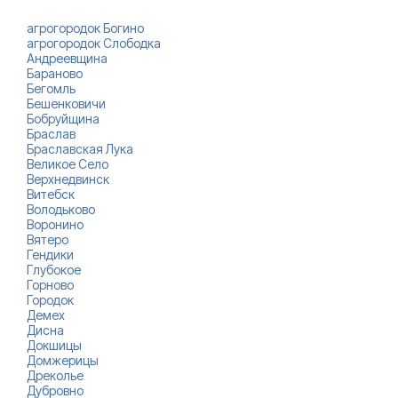
агрогородок Богино
агрогородок Слободка
Андреевщина
Бараново
Бегомль
Бешенковичи
Бобруйщина
Браслав
Браславская Лука
Великое Село
Верхнедвинск
Витебск
Володьково
Воронино
Вятеро
Гендики
Глубокое
Горново
Городок
Демех
Дисна
Докшицы
Домжерицы
Дреколье
Дубровно