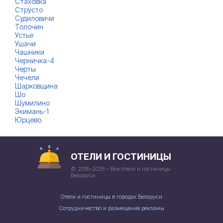
Стаховка
Струсто
Судиловичи
Толочин
Устье
Ушачи
Чашники
Черничка-4
Черты
Чечели
Шарковщина
Шо
Шумилино
Экимань-1
Юрцево
ОТЕЛИ И ГОСТИНИЦЫ
© 2018–2026 – Все отели и гостиницы
Беларуси
Отели и гостиницы в городах Беларуси
Сотрудничество и размещение рекламы