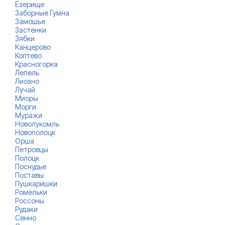
Езерище
Заборные Гумна
Замошье
Застенки
Зябки
Канцерово
Коптево
Красногорка
Лепель
Лиозно
Лучай
Миоры
Морги
Муражи
Новолукомль
Новополоцк
Орша
Петровцы
Полоцк
Поснудье
Поставы
Пушкаришки
Ромельки
Россоны
Рудаки
Сенно