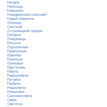
Несвиж
Никольцы
Новашино
Новодворский сельсовет
Новый Свержень
Околица
Опытный
Острошицкий городок
Паперня
Плещеницы
Плоское
Подъельники
Привольный
Прилепы
Прилесье
Приморье
Пристромы
Рабунь
Радошковичи
Ратомка
Раубичи
Редьковичи
Романовка
Самохваловичи
Свирь
Свислочь