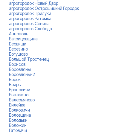
агрогородок Новый Двор
агрогородок Острошицкий Городок
агрогородок Прилуки
агрогородок Ратомка
агрогородок Сеница
агрогородок Слобода
Аннополь
Багрицовщина
Бервищи
Березино
Богушово
Большой Тростенец
Борисов
Боровляны
Боровляны-2
Борок
Бояры
Брановичи
Быкачино
Валерьяново
Вилейка
Волковичи
Воловщина
Володьки
Воложин
Гатовичи