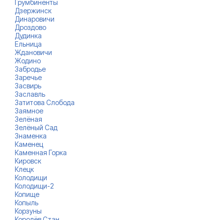
Грумбиненты
Дзержинск
Динаровичи
Дроздово
Дудинка
Ельница
Ждановичи
Жодино
Забродье
Заречье
Засвирь
Заславль
Затитова Слобода
Заямное
Зелёная
Зелёный Сад
Знаменка
Каменец
Каменная Горка
Кировск
Клецк
Колодищи
Колодищи-2
Копище
Копыль
Корзуны
Королёв Стан