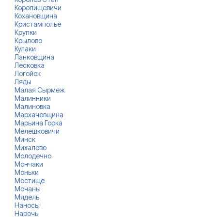
Королищевичи
Кохановщина
Кристамполье
Крупки
Крылово
Кулаки
Ланковщина
Лесковка
Логойск
Ляды
Малая Сырмеж
Малинники
Малиновка
Мархачевщина
Марьина Горка
Мелешковичи
Минск
Михалово
Молодечно
Мончаки
Моньки
Мостище
Мочаны
Мядель
Наносы
Нарочь