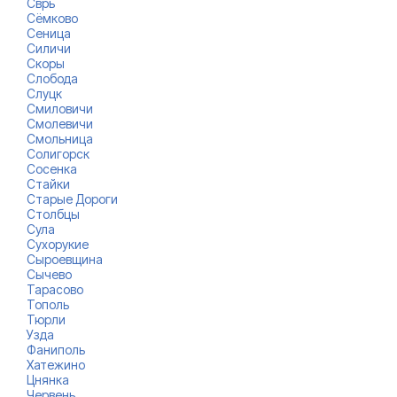
Сврь
Сёмково
Сеница
Силичи
Скоры
Слобода
Слуцк
Смиловичи
Смолевичи
Смольница
Солигорск
Сосенка
Стайки
Старые Дороги
Столбцы
Сула
Сухорукие
Сыроевщина
Сычево
Тарасово
Тополь
Тюрли
Узда
Фаниполь
Хатежино
Цнянка
Червень