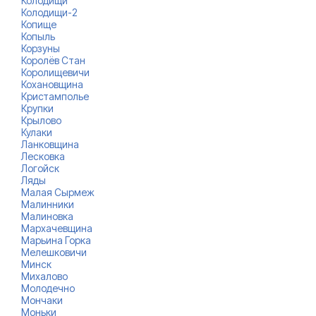
Колодищи
Колодищи-2
Копище
Копыль
Корзуны
Королёв Стан
Королищевичи
Кохановщина
Кристамполье
Крупки
Крылово
Кулаки
Ланковщина
Лесковка
Логойск
Ляды
Малая Сырмеж
Малинники
Малиновка
Мархачевщина
Марьина Горка
Мелешковичи
Минск
Михалово
Молодечно
Мончаки
Моньки