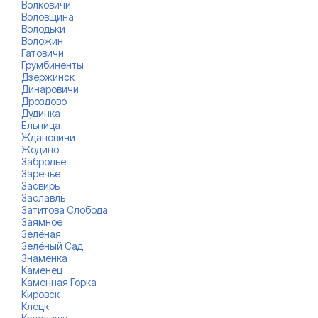
Волковичи
Воловщина
Володьки
Воложин
Гатовичи
Грумбиненты
Дзержинск
Динаровичи
Дроздово
Дудинка
Ельница
Ждановичи
Жодино
Забродье
Заречье
Засвирь
Заславль
Затитова Слобода
Заямное
Зелёная
Зелёный Сад
Знаменка
Каменец
Каменная Горка
Кировск
Клецк