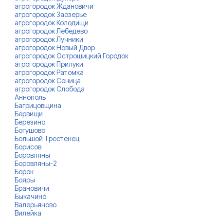
агрогородок Ждановичи
агрогородок Заозерье
агрогородок Колодищи
агрогородок Лебедево
агрогородок Лучники
агрогородок Новый Двор
агрогородок Острошицкий Городок
агрогородок Прилуки
агрогородок Ратомка
агрогородок Сеница
агрогородок Слобода
Аннополь
Багрицовщина
Бервищи
Березино
Богушово
Большой Тростенец
Борисов
Боровляны
Боровляны-2
Борок
Бояры
Брановичи
Быкачино
Валерьяново
Вилейка