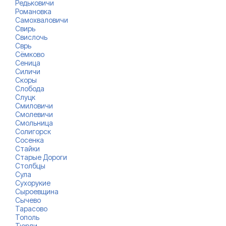
Редьковичи
Романовка
Самохваловичи
Свирь
Свислочь
Сврь
Сёмково
Сеница
Силичи
Скоры
Слобода
Слуцк
Смиловичи
Смолевичи
Смольница
Солигорск
Сосенка
Стайки
Старые Дороги
Столбцы
Сула
Сухорукие
Сыроевщина
Сычево
Тарасово
Тополь
Тюрли