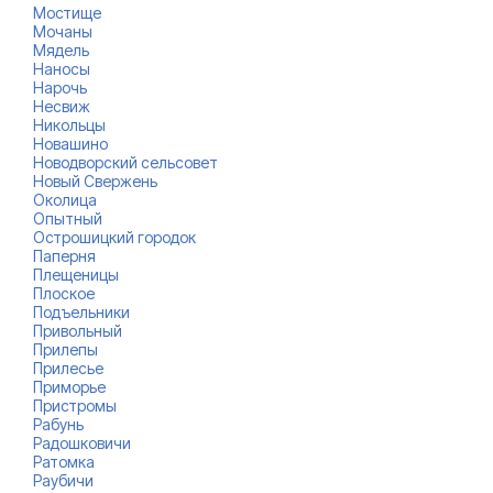
Мостище
Мочаны
Мядель
Наносы
Нарочь
Несвиж
Никольцы
Новашино
Новодворский сельсовет
Новый Свержень
Околица
Опытный
Острошицкий городок
Паперня
Плещеницы
Плоское
Подъельники
Привольный
Прилепы
Прилесье
Приморье
Пристромы
Рабунь
Радошковичи
Ратомка
Раубичи