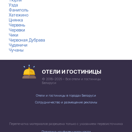
Узда
Фаниполь
Хатежино
Цнянка
Червень
Черевки
Чики
Чирвоная Дубрава
Чуденичи
Чучаны
ОТЕЛИ И ГОСТИНИЦЫ
© 2018–2026 – Все отели и гостиницы
Беларуси
Отели и гостиницы в городах Беларуси
Сотрудничество и размещение рекламы
Перепечатка материалов разрешена только с указанием первоисточника
Политика конфиденциальности